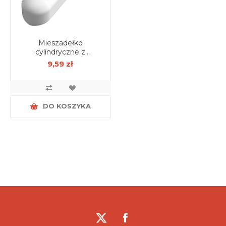
Mieszadełko
cylindryczne z
pierścieniem 6mm X
9,59 zł
30mm
DO KOSZYKA