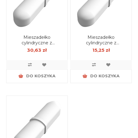
Mieszadełko
Mieszadełko
cylindryczne z
cylindryczne z
pierścieniem 10mm X
pierścieniem 8mm X
30,63 zł
15,25 zł
60mm
40mm
DO KOSZYKA
DO KOSZYKA