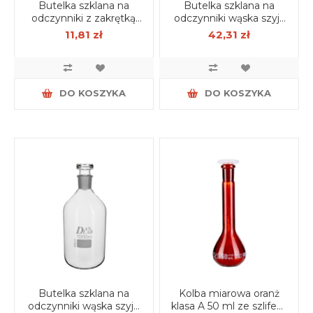
Butelka szklana na
Butelka szklana na
odczynniki z zakrętką
odczynniki wąska szyja
GL45 100 ml
z korkiem 500 ml
11,81 zł
42,31 zł
DO KOSZYKA
DO KOSZYKA
Butelka szklana na
Kolba miarowa oranż
odczynniki wąska szyja
klasa A 50 ml ze szlifem