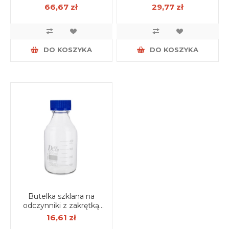
z korkiem 1000 ml
14/23 z korkiem PP,
66,67 zł
29,77 zł
certyfikat serii
DO KOSZYKA
DO KOSZYKA
Butelka szklana na
odczynniki z zakrętką
GL45 500 ml
16,61 zł