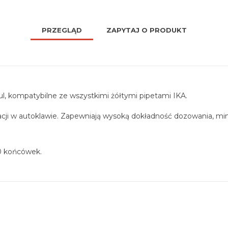
PRZEGLĄD
ZAPYTAJ O PRODUKT
µl, kompatybilne ze wszystkimi żółtymi pipetami IKA.
izacji w autoklawie. Zapewniają wysoką dokładność dozowania, m
60 końcówek.