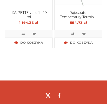
IKA PETTE vario 1 - 10
Rejestrator
ml
Temperatury Termio-1
ECO - wzorcowanie
1 194,33 zł
554,73 zł
PCA
DO KOSZYKA
DO KOSZYKA