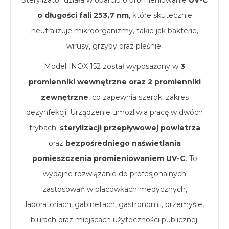
Sterylizator działa w oparciu o promieniowanie
UV-C
o długości fali 253,7 nm
, które skutecznie
neutralizuje mikroorganizmy, takie jak bakterie,
wirusy, grzyby oraz pleśnie.
Model INOX 152 został wyposażony w
3
promienniki wewnętrzne oraz 2 promienniki
zewnętrzne
, co zapewnia szeroki zakres
dezynfekcji. Urządzenie umożliwia pracę w dwóch
trybach:
sterylizacji przepływowej powietrza
oraz
bezpośredniego naświetlania
pomieszczenia promieniowaniem UV-C
. To
wydajne rozwiązanie do profesjonalnych
zastosowań w placówkach medycznych,
laboratoriach, gabinetach, gastronomii, przemyśle,
biurach oraz miejscach użyteczności publicznej.