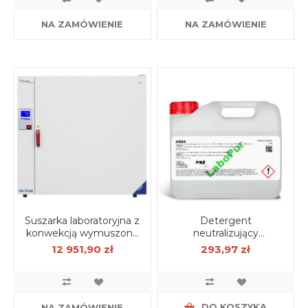
NA ZAMÓWIENIE
NA ZAMÓWIENIE
Suszarka laboratoryjna z
Detergent
konwekcją wymuszoną
neutralizujący
120 l, wersja Basic
LABOPUR ASSA 5 kg
12 951,90 zł
293,97 zł
DO KOSZYKA
NA ZAMÓWIENIE