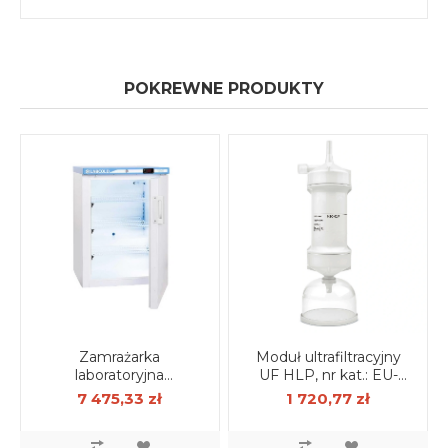
POKREWNE PRODUKTY
Zamrażarka
Moduł ultrafiltracyjny
laboratoryjna
UF HLP, nr kat.: EU-
beziskrowa
HLP-01
7 475,33 zł
1 720,77 zł
kompaktowa Labcold
124 l