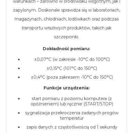
warunkach – zarówno w środowisku wilgotnym, jak i
zapylonym. Doskonale sprawdza się w laboratoriach,
magazynach, chłodniach, lodówkach oraz podczas
transportu wrażliwych produktów, takich jak
szczepionki.
Dokładność pomiaru:
±0,07°C (w zakresie -10°C do 100°C)
±0,15°C (101°C do 150°C)
±0,4°C (poza zakresem -10°C do 150°C)
Funkcje urządzenia:
start pomiaru z poziomu komputera (z
opóźnieniem) lub ręcznie (START/STOP)
sygnalizacja przekroczenia zadanych progów
temperatur
zapis danych z częstotliwością od 1 sekundy