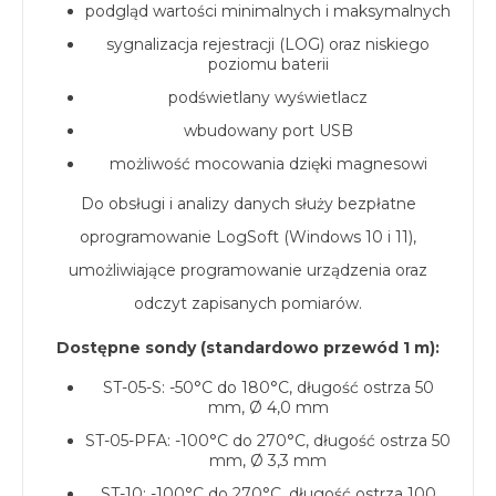
podgląd wartości minimalnych i maksymalnych
sygnalizacja rejestracji (LOG) oraz niskiego
poziomu baterii
podświetlany wyświetlacz
wbudowany port USB
możliwość mocowania dzięki magnesowi
Do obsługi i analizy danych służy bezpłatne
oprogramowanie LogSoft (Windows 10 i 11),
umożliwiające programowanie urządzenia oraz
odczyt zapisanych pomiarów.
Dostępne sondy (standardowo przewód 1 m):
ST-05-S: -50°C do 180°C, długość ostrza 50
mm, Ø 4,0 mm
ST-05-PFA: -100°C do 270°C, długość ostrza 50
mm, Ø 3,3 mm
ST-10: -100°C do 270°C, długość ostrza 100