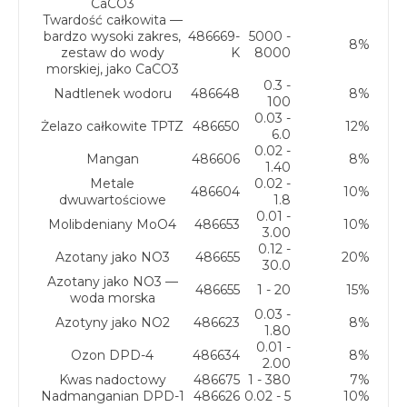
CaCO3
Twardość całkowita —
bardzo wysoki zakres,
486669-
5000 -
8%
zestaw do wody
K
8000
morskiej, jako CaCO3
0.3 -
Nadtlenek wodoru
486648
8%
100
0.03 -
Żelazo całkowite TPTZ
486650
12%
6.0
0.02 -
Mangan
486606
8%
1.40
Metale
0.02 -
486604
10%
dwuwartościowe
1.8
0.01 -
Molibdeniany MoO4
486653
10%
3.00
0.12 -
Azotany jako NO3
486655
20%
30.0
Azotany jako NO3 —
486655
1 - 20
15%
woda morska
0.03 -
Azotyny jako NO2
486623
8%
1.80
0.01 -
Ozon DPD-4
486634
8%
2.00
Kwas nadoctowy
486675
1 - 380
7%
Nadmanganian DPD-1
486626
0.02 - 5
10%