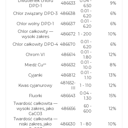
Dwutlenek chloru
0.04 -
486633
9%
DPD-1
6.50
0.01 -
Chlor związany DPD-3
486638
6%
6.20
0.01 -
Chlor wolny DPD-1
486637
6%
6.20
Chlor całkowity —
486672
1 - 200
10%
wysoki zakres
0.01 -
Chlor całkowity DPD-4
486670
6%
6.20
0.01 -
Chrom VI
486614
12%
1.80
0.01 -
Miedź Cu²⁺
486632
8%
10.0
0.01 -
Cyjanki
486812
13%
1.10
481652-
Kwas cyjanurowy
1 - 110
12%
III
0.04 -
Fluorki
486643
15%
1.30
Twardość całkowita —
60 -
wysoki zakres, jako
486656
12%
600
CaCO3
Twardość całkowita —
niski zakres, jako
486630
1 - 80
10%