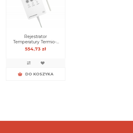
Rejestrator
Temperatury Termio-1
ECO - wzorcowanie
554,73 zł
PCA
DO KOSZYKA