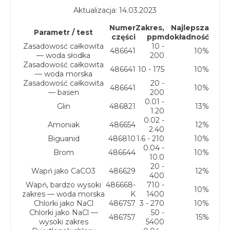
Aktualizacja: 14.03.2023
Numer
Zakres,
Najlepsza
Parametr / test
części
ppm
dokładność
Zasadowość całkowita
10 -
486641
10%
— woda słodka
200
Zasadowość całkowita
486641
10 - 175
10%
— woda morska
Zasadowość całkowita
20 -
486641
10%
— basen
200
0.01 -
Glin
486821
13%
1.20
0.02 -
Amoniak
486654
12%
2.40
Biguanid
486810
1.6 - 210
10%
0.04 -
Brom
486644
10%
10.0
20 -
Wapń jako CaCO3
486629
12%
400
Wapń, bardzo wysoki
486668-
710 -
10%
zakres — woda morska
K
1400
Chlorki jako NaCl
486757
3 - 270
10%
Chlorki jako NaCl —
50 -
486757
15%
wysoki zakres
5400