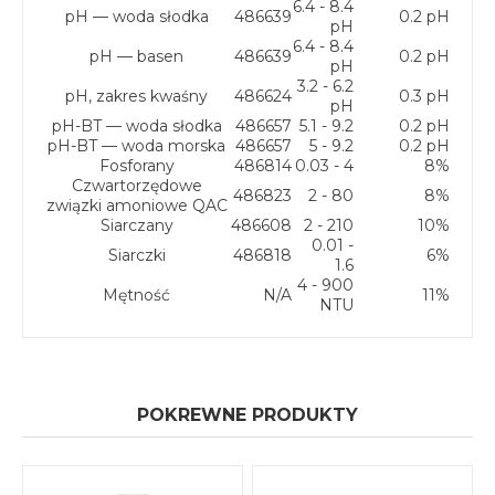
6.4 - 8.4
pH — woda słodka
486639
0.2 pH
pH
6.4 - 8.4
pH — basen
486639
0.2 pH
pH
3.2 - 6.2
pH, zakres kwaśny
486624
0.3 pH
pH
pH-BT — woda słodka
486657
5.1 - 9.2
0.2 pH
pH-BT — woda morska
486657
5 - 9.2
0.2 pH
Fosforany
486814
0.03 - 4
8%
Czwartorzędowe
486823
2 - 80
8%
związki amoniowe QAC
Siarczany
486608
2 - 210
10%
0.01 -
Siarczki
486818
6%
1.6
4 - 900
Mętność
N/A
11%
NTU
POKREWNE PRODUKTY