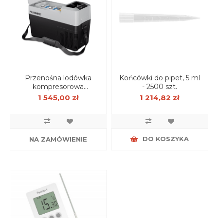
Przenośna lodówka
Końcówki do pipet, 5 ml
kompresorowa
- 2500 szt.
Dometic CFF12, 13 l
1 545,00 zł
1 214,82 zł
DO KOSZYKA
NA ZAMÓWIENIE