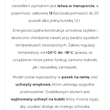
niewielkim wymiarom jest
łatwa w transporcie
, a
pojemność całkowita
13 l
pozwala pomieścić do 20
puszek albo jedną butelkę 1,5 l.
Energooszczędna konstrukcja umożliwia szybkie i
skuteczne chłodzenie nawet przy bardzo wysokich
temperaturach zewnętrznych. Zakres regulacji
temperatury od
+20°C do -18°C
sprawia, że
urządzenie może pełnić funkcję zarówno lodówki,
jak i niewielkiej zamrażarki.
Model został wyposażony w
pasek na ramię
oraz
uchwyty wnękowe
, które ułatwiają wygodne
przenoszenie. Dodatkowym atutem jest
wyjmowany uchwyt na kubki
, który można wyjąć,
aby uzyskać dostęp do małego schowka.