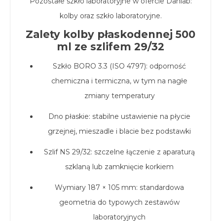
Pozostałe szkło laboratoryjne w ofercie Danlab:
kolby
oraz
szkło laboratoryjne
.
Zalety kolby płaskodennej 500
ml ze szlifem 29/32
Szkło BORO 3.3 (ISO 4797): odporność
chemiczna i termiczna, w tym na nagłe
zmiany temperatury
Dno płaskie: stabilne ustawienie na płycie
grzejnej, mieszadle i blacie bez podstawki
Szlif NS 29/32: szczelne łączenie z aparaturą
szklaną lub zamknięcie korkiem
Wymiary 187 × 105 mm: standardowa
geometria do typowych zestawów
laboratoryjnych