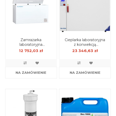
Zamrażarka
Cieplarka laboratoryjna
laboratoryjna
z konwekcją
beziskrowa skrzyniowa
wymuszoną 400 l,
12 752,03 zł
23 346,63 zł
Labcold 447 l
wersja Basic
NA ZAMÓWIENIE
NA ZAMÓWIENIE