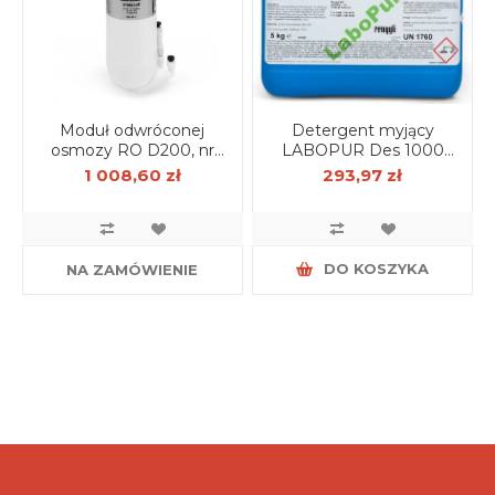
Moduł odwróconej
Detergent myjący
osmozy RO D200, nr
LABOPUR Des 1000
kat. ER-RO-0200
Forte 5kg
1 008,60 zł
293,97 zł
DO KOSZYKA
NA ZAMÓWIENIE