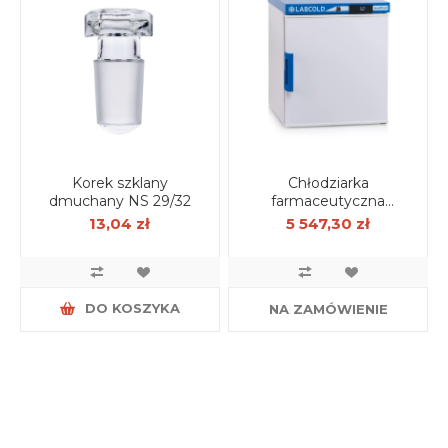
Korek szklany
Chłodziarka
dmuchany NS 29/32
farmaceutyczna
kompaktowa Labcold
13,04 zł
5 547,30 zł
36 l
DO KOSZYKA
NA ZAMÓWIENIE