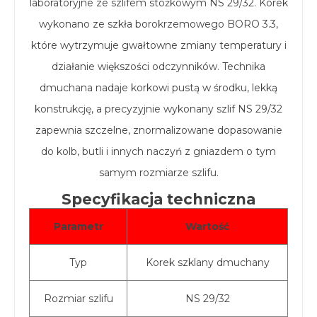
laboratoryjne ze szlifem stożkowym NS 29/32. Korek
wykonano ze szkła borokrzemowego BORO 3.3,
które wytrzymuje gwałtowne zmiany temperatury i
działanie większości odczynników. Technika
dmuchana nadaje korkowi pustą w środku, lekką
konstrukcję, a precyzyjnie wykonany szlif NS 29/32
zapewnia szczelne, znormalizowane dopasowanie
do kolb, butli i innych naczyń z gniazdem o tym
samym rozmiarze szlifu.
Specyfikacja techniczna
Parametr
Wartość
Typ
Korek szklany dmuchany
Rozmiar szlifu
NS 29/32