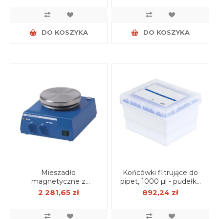
DO KOSZYKA
DO KOSZYKA
Mieszadło
Końcówki filtrujące do
magnetyczne z
pipet, 1000 µl - pudełko
grzaniem RH basic 2
(1920 szt.)
2 281,65 zł
892,24 zł