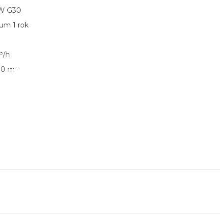
0W G30
um 1 rok
³/h
30 m²