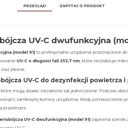
PRZEGLĄD
ZAPYTAJ O PRODUKT
obójcza UV-C dwufunkcyjna (mo
cyjna (model 91)
to profesjonalne urządzenie przeznaczone do s
niowanie
UV-C o długości fali 253,7 nm
, które neutralizuje mik
 oraz pleśnie.
ójcza UV-C do dezynfekcji powietrza 
które mogą działać niezależnie lub jednocześnie. Podczas obecn
wewnątrz zamkniętej komory urządzenia. Kiedy pomieszczenie j
 przestrzeni.
teriobójcza UV-C dwufunkcyjna (model 91)
zapewnia szeroki z