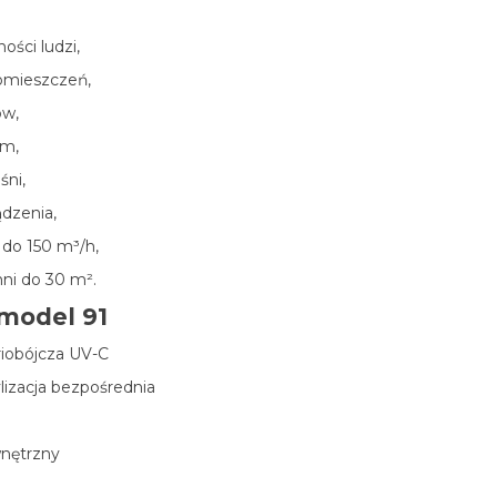
ości ludzi,
omieszczeń,
ów,
nm,
śni,
ądzenia,
 do 150 m³/h,
ni do 30 m².
model 91
riobójcza UV-C
ylizacja bezpośrednia
wnętrzny