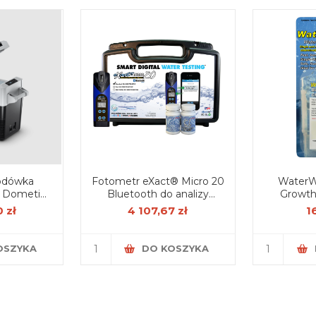
odówka
Fotometr eXact® Micro 20
WaterW
 Dometic
Bluetooth do analizy
Growth
1 l
jakości wody – zestaw
wzrostu b
 zł
4 107,67 zł
1
startowy
OSZYKA
DO KOSZYKA