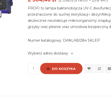
(2 036,15 zł netto + 23% VAT)
PROFI to lampa bakteriobójcza UV-C dwufunkcyj
przeznaczone do suchej sterylizacji i dezynfekc
skutecznie neutralizuje mikroorganizmy znajdując
grzyby oraz pleśnie oraz umożliwia bezpieczną 
Numer katalogowy:
DANLAB/284 SKLEP
Wybierz adres dostawy
DO KOSZYKA