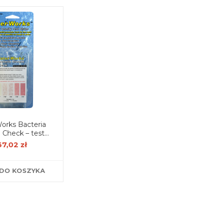
orks Bacteria
 Check – test
akterii (30 szt.)
67,02 zł
DO KOSZYKA