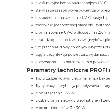
dwufunkcyjna lampa bakteriobójcza UV-C,
sterylizacja przepływowa powietrza w obecn
bezpośrednie naświetlanie UV-C pustych p
możliwość jednoczesnej pracy obu system
promieniowanie UV-C o długości fali 253,7 
neutralizacja bakterii, wirusów, grzybów i ple
filtr przeciwkurzowy chroniący wnętrze urz
ciągła dezynfekcja powietrza z wydajnością
przeznaczona do pomieszczeń o powierzch
Parametry techniczne PROFI 
Typ urządzenia: dwufunkcyjna lampa bakte
Tryby pracy: sterylizacja przepływowa i ster
Moc urządzenia: 135 W
Liczba promienników: 3 wewnętrzne i 1 ze
Moc promienników: 3 × 30 W