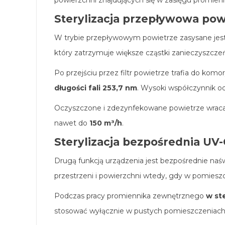
powierzchni znajdujących się w zasięgu promien
Sterylizacja przepływowa pow
W trybie przepływowym powietrze zasysane jest 
który zatrzymuje większe cząstki zanieczyszczeń
Po przejściu przez filtr powietrze trafia do ko
długości fali 253,7 nm
. Wysoki współczynnik od
Oczyszczone i zdezynfekowane powietrze wraca 
nawet do
150 m³/h
.
Sterylizacja bezpośrednia UV-
Drugą funkcją urządzenia jest bezpośrednie naś
przestrzeni i powierzchni wtedy, gdy w pomieszc
Podczas pracy promiennika zewnętrznego
w st
stosować wyłącznie w pustych pomieszczeniach