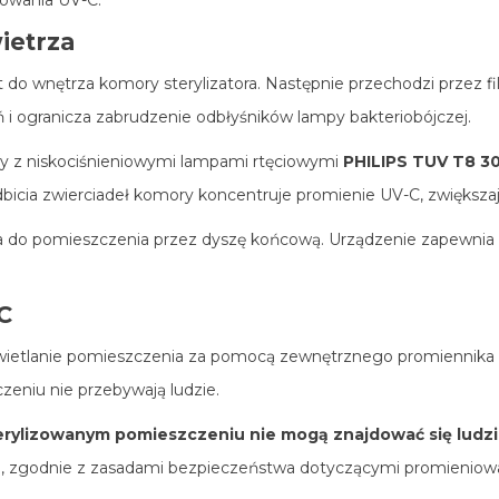
iowania UV-C.
ietrza
do wnętrza komory sterylizatora. Następnie przechodzi przez fi
 i ogranicza zabrudzenie odbłyśników lampy bakteriobójczej.
mory z niskociśnieniowymi lampami rtęciowymi
PHILIPS TUV T8 3
bicia zwierciadeł komory koncentruje promienie UV-C, zwiększa
do pomieszczenia przez dyszę końcową. Urządzenie zapewnia c
C
wietlanie pomieszczenia za pomocą zewnętrznego promiennika UV
zeniu nie przebywają ludzie.
erylizowanym pomieszczeniu nie mogą znajdować się ludzi
, zgodnie z zasadami bezpieczeństwa dotyczącymi promieniow