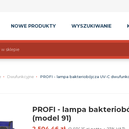
NOWE PRODUKTY
WYSZUKIWANIE
e
Dwufunkcyjne
PROFI - lampa bakteriobójcza UV-C dwufunkc
PROFI - lampa bakteriob
(model 91)
2 504,46 zł