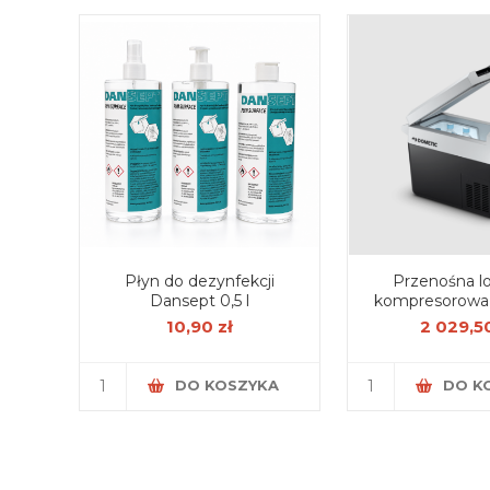
Płyn do dezynfekcji
Przenośna l
Dansept 0,5 l
kompresorowa
CFF 20, 2
10,90 zł
2 029,50
DO KOSZYKA
DO K