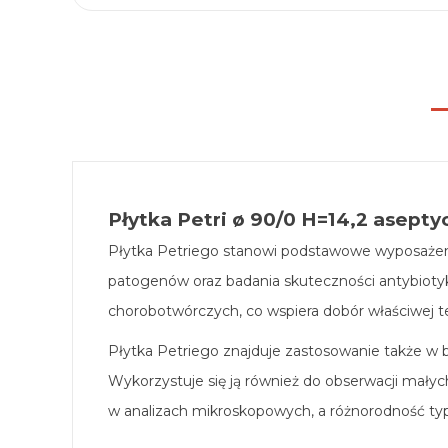
Płytka Petri ø 90/0 H=14,2 aseptyc
Płytka Petriego stanowi podstawowe wyposażenie
patogenów oraz badania skuteczności antybioty
chorobotwórczych, co wspiera dobór właściwej te
Płytka Petriego znajduje zastosowanie także w ba
Wykorzystuje się ją również do obserwacji małyc
w analizach mikroskopowych, a różnorodność t