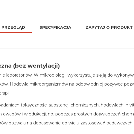
PRZEGLĄD
SPECYFIKACJA
ZAPYTAJ O PRODUKT
zna (bez wentylacji)
 laboratoriów. W mikrobiologii wykorzystuje się ją do wykonyw
ków. Hodowla mikroorganizmów na odpowiedniej pożywce pozwala
rapii.
daniach toksyczności substancji chemicznych, hodowlach in vitro
h owadów i w edukacji, np. podczas prostych doświadczeń chemic
ypów pozwala na dopasowanie do wielu zastosowań badawczych.