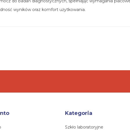
 mocz do badań diagnostycznych, spełniając wymagania placówe
odność wyników oraz komfort użytkowania.
nto
Kategoria
o
Szkło laboratoryjne