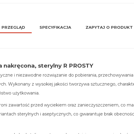
PRZEGLĄD
SPECYFIKACJA
ZAPYTAJ O PRODUKT
ka nakręcona, sterylny R PROSTY
tyczne i niezawodne rozwiązanie do pobierania, przechowywania 
ych. Wykonany z wysokiej jakości tworzywa sztucznego, charakt
ństwo użytkowania.
roni zawartość przed wyciekiem oraz zanieczyszczeniem, co ma
riantach sterylnych i aseptycznych, co gwarantuje brak obecnoś