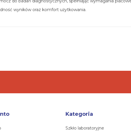
 mocz do badań diagnostycznych, spełniając wymagania placówe
odność wyników oraz komfort użytkowania.
nto
Kategoria
o
Szkło laboratoryjne