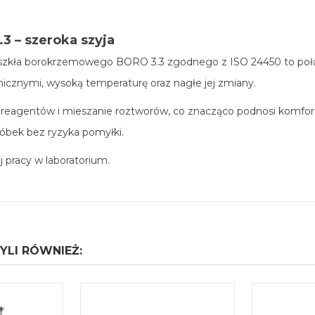
3 – szeroka szyja
i szkła borokrzemowego BORO 3.3 zgodnego z ISO 24450 to połąc
icznymi, wysoką temperaturę oraz nagłe jej zmiany.
e reagentów i mieszanie roztworów, co znacząco podnosi komfort 
róbek bez ryzyka pomyłki.
 pracy w laboratorium.
YLI RÓWNIEŻ: