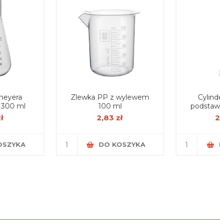
meyera
Zlewka PP z wylewem
Cylind
szeroka szyja 300 ml
100 ml
podstaw
klas
zł
2,83 zł
2
OSZYKA
DO KOSZYKA