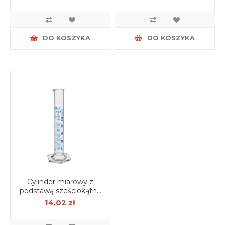
DO KOSZYKA
DO KOSZYKA
Cylinder miarowy z
podstawą sześciokątną
25 ml klasa A skala
14,02 zł
niebieska, certyfikat
serii