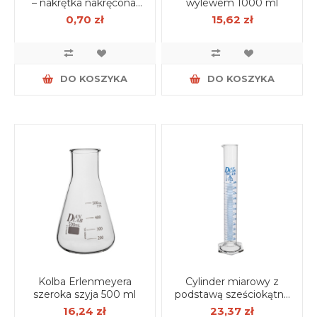
– nakrętka nakręcona,
wylewem 1000 ml
sterylny PROSTY, nr
0,70 zł
15,62 zł
kat.: PC122PPI/40
DO KOSZYKA
DO KOSZYKA
Kolba Erlenmeyera
Cylinder miarowy z
szeroka szyja 500 ml
podstawą sześciokątną
klasa B 250 ml
16,24 zł
23,37 zł