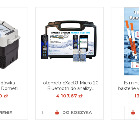
odówka
Fotometr eXact® Micro 20
15-min
 Dometic
Bluetooth do analizy
bakterie 
44L
jakości wody – zestaw
 zł
4 107,67 zł
1
startowy
DO KOSZYKA
IENIE