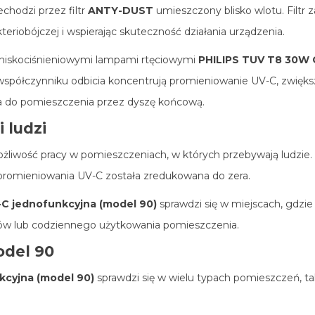
chodzi przez filtr
ANTY-DUST
umieszczony blisko wlotu. Filtr 
eriobójczej i wspierając skuteczność działania urządzenia.
 niskociśnieniowymi lampami rtęciowymi
PHILIPS TUV T8 30W 
współczynniku odbicia koncentrują promieniowanie UV-C, zwięks
 do pomieszczenia przez dyszę końcową.
 ludzi
żliwość pracy w pomieszczeniach, w których przebywają ludzie.
promieniowania UV-C została zredukowana do zera.
-C jednofunkcyjna (model 90)
sprawdzi się w miejscach, gdzi
ntów lub codziennego użytkowania pomieszczenia.
odel 90
kcyjna (model 90)
sprawdzi się w wielu typach pomieszczeń, tak