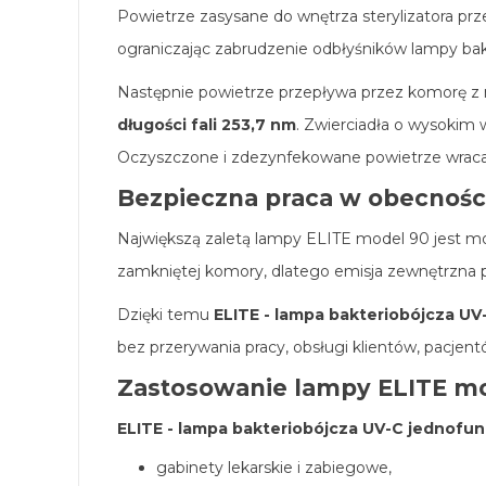
Powietrze zasysane do wnętrza sterylizatora prze
ograniczając zabrudzenie odbłyśników lampy bakt
Następnie powietrze przepływa przez komorę z
długości fali 253,7 nm
. Zwierciadła o wysokim 
Oczyszczone i zdezynfekowane powietrze wraca
Bezpieczna praca w obecności
Największą zaletą lampy ELITE model 90 jest mo
zamkniętej komory, dlatego emisja zewnętrzna 
Dzięki temu
ELITE - lampa bakteriobójcza UV
bez przerywania pracy, obsługi klientów, pacje
Zastosowanie lampy ELITE m
ELITE - lampa bakteriobójcza UV-C jednofun
gabinety lekarskie i zabiegowe,