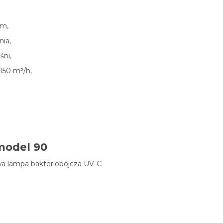
nm,
nia,
śni,
150 m³/h,
model 90
wa lampa bakteriobójcza UV-C