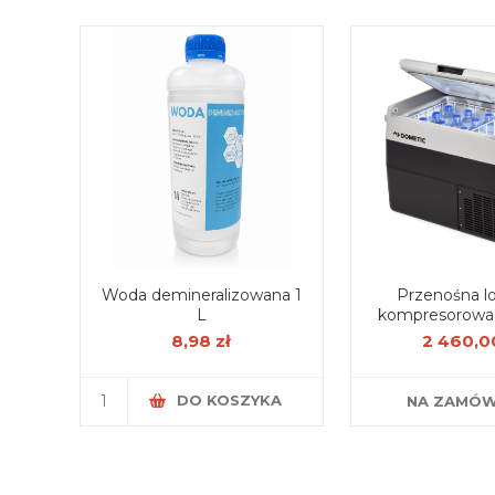
Woda demineralizowana 1
Przenośna l
L
kompresorowa
CFF 45, 
8,98 zł
2 460,00
DO KOSZYKA
NA ZAMÓW