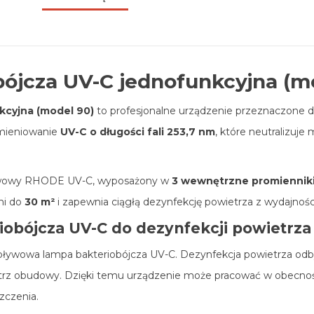
bójcza UV-C jednofunkcyjna (m
kcyjna (model 90)
to profesjonalne urządzenie przeznaczone do 
omieniowanie
UV-C o długości fali 253,7 nm
, które neutralizuje
pływowy RHODE UV-C, wyposażony w
3 wewnętrzne promiennik
ni do
30 m²
i zapewnia ciągłą dezynfekcję powietrza z wydajnoś
obójcza UV-C do dezynfekcji powietrza
epływowa lampa bakteriobójcza UV-C. Dezynfekcja powietrza odb
trz obudowy. Dzięki temu urządzenie może pracować w obecności
zczenia.