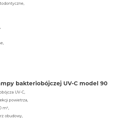
rtodontyczne,
,
e,
lampy bakteriobójczej UV-C model 90
obójcza UV-C,
ekcji powietrza,
0 m²,
trz obudowy,