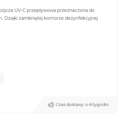
bójcza UV-C przepływowa przeznaczona do
h. Dzięki zamkniętej komorze dezynfekcyjnej
Czas dostawy:
4-6 tygodni