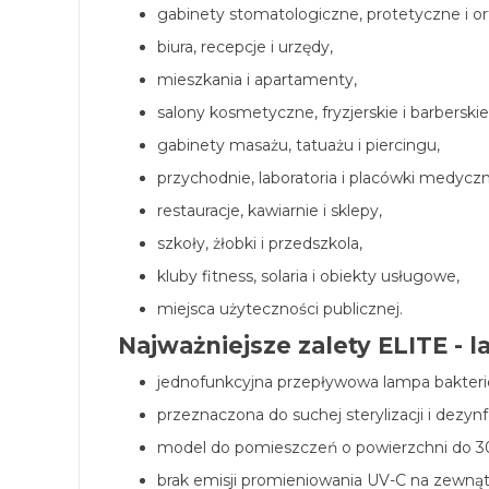
gabinety stomatologiczne, protetyczne i o
biura, recepcje i urzędy,
mieszkania i apartamenty,
salony kosmetyczne, fryzjerskie i barberskie
gabinety masażu, tatuażu i piercingu,
przychodnie, laboratoria i placówki medyczn
restauracje, kawiarnie i sklepy,
szkoły, żłobki i przedszkola,
kluby fitness, solaria i obiekty usługowe,
miejsca użyteczności publicznej.
Najważniejsze zalety ELITE - 
jednofunkcyjna przepływowa lampa bakteri
przeznaczona do suchej sterylizacji i dezynf
model do pomieszczeń o powierzchni do 3
brak emisji promieniowania UV-C na zewną