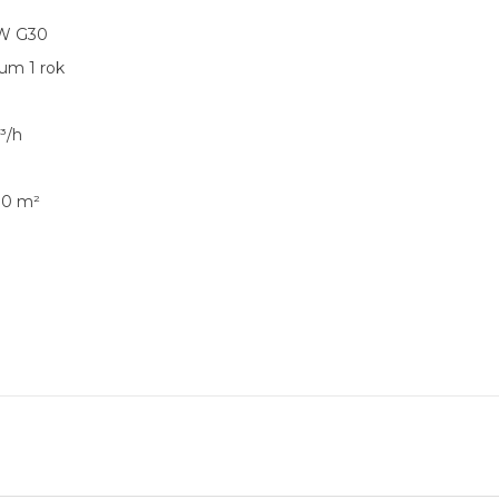
0W G30
um 1 rok
³/h
30 m²