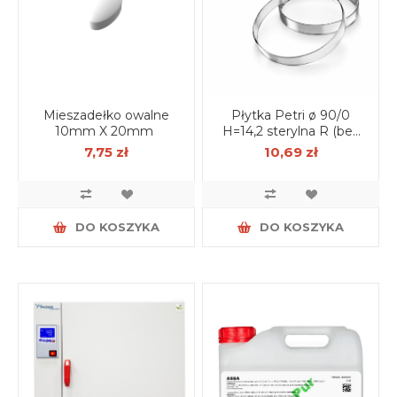
Mieszadełko owalne
Płytka Petri ø 90/0
10mm X 20mm
H=14,2 sterylna R (bez
wentylacji) op. 25 szt.
7,75 zł
10,69 zł
DO KOSZYKA
DO KOSZYKA