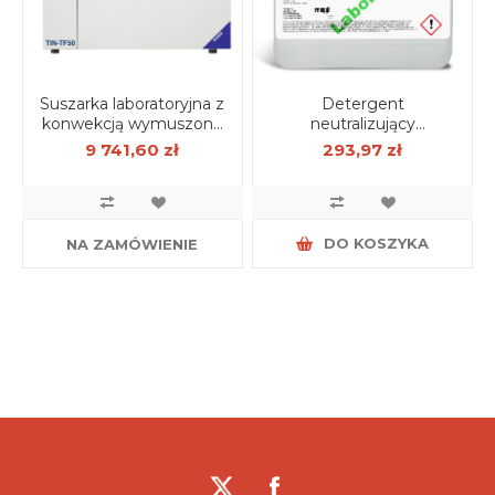
Suszarka laboratoryjna z
Detergent
konwekcją wymuszoną
neutralizujący
50 l, wersja Basic
LABOPUR ASSA 5 kg
9 741,60 zł
293,97 zł
DO KOSZYKA
NA ZAMÓWIENIE