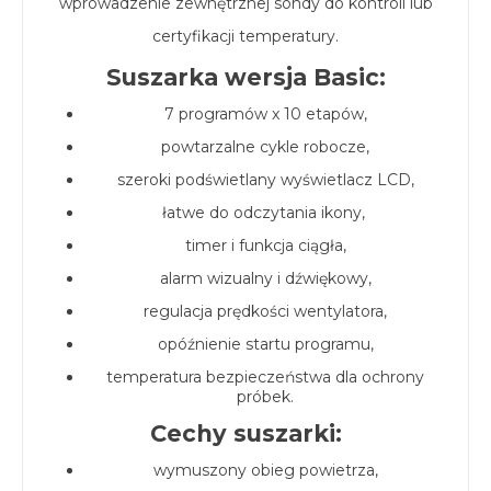
wprowadzenie zewnętrznej sondy do kontroli lub
certyfikacji temperatury.
Suszarka wersja Basic:
7 programów x 10 etapów,
powtarzalne cykle robocze,
szeroki podświetlany wyświetlacz LCD,
łatwe do odczytania ikony,
timer i funkcja ciągła,
alarm wizualny i dźwiękowy,
regulacja prędkości wentylatora,
opóźnienie startu programu,
temperatura bezpieczeństwa dla ochrony
próbek.
Cechy suszarki:
wymuszony obieg powietrza,