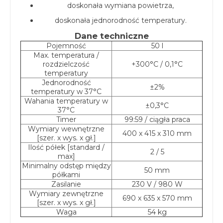
doskonała wymiana powietrza,
doskonała jednorodność temperatury.
Dane techniczne
Pojemność
50 l
Max. temperatura /
rozdzielczość
+300°C / 0,1°C
temperatury
Jednorodność
±2%
temperatury w 37°C
Wahania temperatury w
±0,3°C
37°C
Timer
99:59 / ciągła praca
Wymiary wewnętrzne
400 x 415 x 310 mm
[szer. x wys. x gł.]
Ilość półek [standard /
2 / 5
max]
Minimalny odstęp między
50 mm
półkami
Zasilanie
230 V / 980 W
Wymiary zewnętrzne
690 x 635 x 570 mm
[szer. x wys. x gł.]
Waga
54 kg