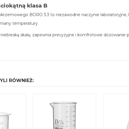
ciokątną klasa B
rokrzemowego BORO 3.3 to niezawodne naczynie laboratoryjne, k
miany temperatury.
iebieską skalę, zapewnia precyzyjne i komfrotowe dozowanie p
YLI RÓWNIEŻ: