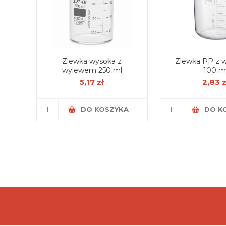
Zlewka wysoka z
Zlewka PP z
wylewem 250 ml
100 m
5,17 zł
2,83 z
DO KOSZYKA
DO K