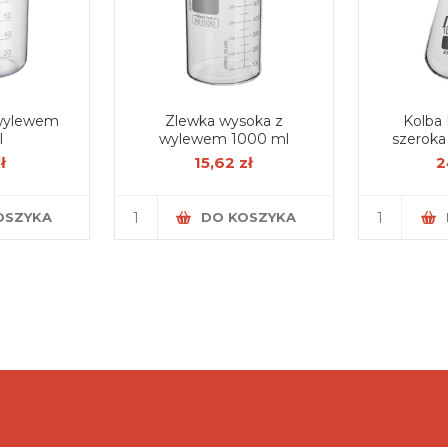
 wylewem
Zlewka wysoka z
Kolba
l
wylewem 1000 ml
szeroka
ł
15,62 zł
2
OSZYKA
DO KOSZYKA