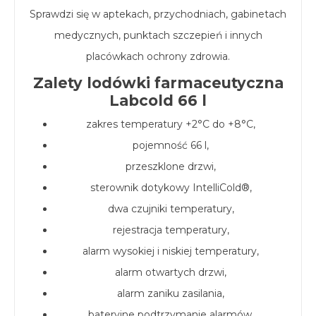
Sprawdzi się w aptekach, przychodniach, gabinetach
medycznych, punktach szczepień i innych
placówkach ochrony zdrowia.
Zalety lodówki farmaceutyczna
Labcold 66 l
zakres temperatury +2°C do +8°C,
pojemność 66 l,
przeszklone drzwi,
sterownik dotykowy IntelliCold®,
dwa czujniki temperatury,
rejestracja temperatury,
alarm wysokiej i niskiej temperatury,
alarm otwartych drzwi,
alarm zaniku zasilania,
bateryjne podtrzymanie alarmów,