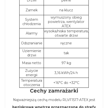
Drzwi
pełne
Zamek
na klucz
wymuszony obieg
System
powietrza, wentylator
chłodzenia
ATEX
wysoka/niska temperatura,
Alarmy
otwarte drzwi
Odszranianie
ręczne
Uziemienie
tak
drzwi
Masa netto
97 kg
Zużycie
3,16 kWh/24 h
energii
Temperatura
+16°C do +32°C
otoczenia
Cechy zamrażarki
Najważniejszą cechą modelu RLVF1517-ATEX jest
beziskrowe wnętrze przeznaczone do strefy