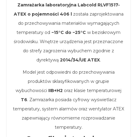
Zamrażarka laboratoryjna Labcold RLVF1517-
ATEX o pojemności 406 l
została zaprojektowana
do przechowywania materiałów wymagających
temperatury od
−15°C do −25°C
w beziskrowym
środowisku. Wnętrze urządzenia jest przeznaczone
do strefy zagrożenia wybuchem zgodnie z
dyrektywą
2014/34/UE ATEX
.
Model jest odpowiedni do przechowywania
produktów sklasyfikowanych w grupie
wybuchowości
IIB+H2
oraz klasie temperaturowej
T6
. Zamrażarka posiada cyfrowy wyświetlacz
temperatury, system alarmów oraz wentylator ATEX
zapewniający równomierne rozprowadzanie
temperatury.