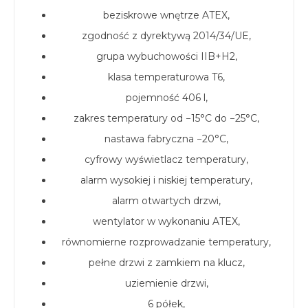
beziskrowe wnętrze ATEX,
zgodność z dyrektywą 2014/34/UE,
grupa wybuchowości IIB+H2,
klasa temperaturowa T6,
pojemność 406 l,
zakres temperatury od −15°C do −25°C,
nastawa fabryczna −20°C,
cyfrowy wyświetlacz temperatury,
alarm wysokiej i niskiej temperatury,
alarm otwartych drzwi,
wentylator w wykonaniu ATEX,
równomierne rozprowadzanie temperatury,
pełne drzwi z zamkiem na klucz,
uziemienie drzwi,
6 półek,