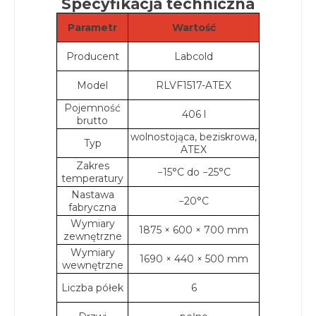
Specyfikacja techniczna
Parametr
Wartość
Producent
Labcold
Model
RLVF1517-ATEX
Pojemność
406 l
brutto
wolnostojąca, beziskrowa,
Typ
ATEX
Zakres
−15°C do −25°C
temperatury
Nastawa
−20°C
fabryczna
Wymiary
1875 × 600 × 700 mm
zewnętrzne
Wymiary
1690 × 440 × 500 mm
wewnętrzne
Liczba półek
6