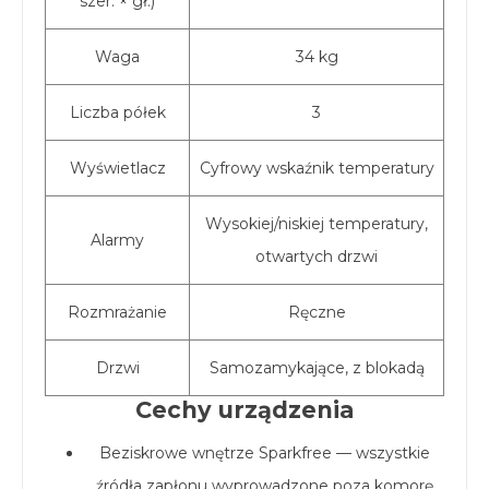
szer. × gł.)
Waga
34 kg
Liczba półek
3
Wyświetlacz
Cyfrowy wskaźnik temperatury
Wysokiej/niskiej temperatury,
Alarmy
otwartych drzwi
Rozmrażanie
Ręczne
Drzwi
Samozamykające, z blokadą
Cechy urządzenia
Beziskrowe wnętrze Sparkfree — wszystkie
źródła zapłonu wyprowadzone poza komorę