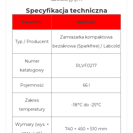
Specyfikacja techniczna
Parametr
Wartość
Zamrażarka kompaktowa
Typ / Producent
beziskrowa (Sparkfree) / Labcold
Numer
RLVF0217
katalogowy
Pojemność
66 l
Zakres
-18°C do -25°C
temperatury
Wymiary (wys. ×
740 × 450 × 510 mm