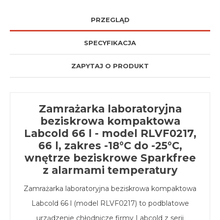
PRZEGLĄD
SPECYFIKACJA
ZAPYTAJ O PRODUKT
Zamrażarka laboratoryjna
beziskrowa kompaktowa
Labcold 66 l - model RLVF0217,
66 l, zakres -18°C do -25°C,
wnętrze beziskrowe Sparkfree
z alarmami temperatury
Zamrażarka laboratoryjna beziskrowa kompaktowa
Labcold 66 l (model RLVF0217) to podblatowe
urządzenie chłodnicze firmy Labcold z serii