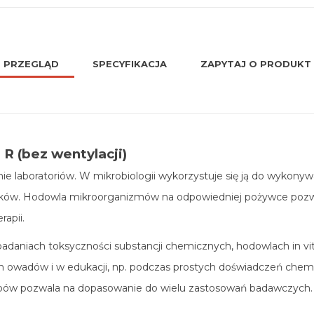
PRZEGLĄD
SPECYFIKACJA
ZAPYTAJ O PRODUKT
 R (bez wentylacji)
 laboratoriów. W mikrobiologii wykorzystuje się ją do wykonyw
ków. Hodowla mikroorganizmów na odpowiedniej pożywce pozwala
rapii.
daniach toksyczności substancji chemicznych, hodowlach in vitro
h owadów i w edukacji, np. podczas prostych doświadczeń chemic
ypów pozwala na dopasowanie do wielu zastosowań badawczych.