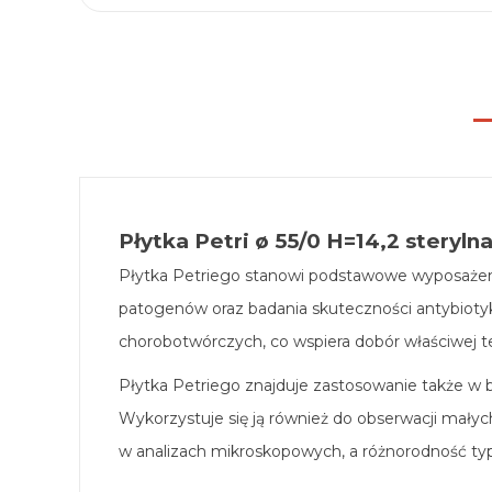
Płytka Petri ø 55/0 H=14,2 sterylna
Płytka Petriego stanowi podstawowe wyposażenie
patogenów oraz badania skuteczności antybioty
chorobotwórczych, co wspiera dobór właściwej te
Płytka Petriego znajduje zastosowanie także w ba
Wykorzystuje się ją również do obserwacji małyc
w analizach mikroskopowych, a różnorodność t