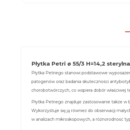
Płytka Petri ø 55/3 H=14,2 sterylna
Płytka Petriego stanowi podstawowe wyposażenie
patogenów oraz badania skuteczności antybioty
chorobotwórczych, co wspiera dobór właściwej te
Płytka Petriego znajduje zastosowanie także w ba
Wykorzystuje się ją również do obserwacji małyc
w analizach mikroskopowych, a różnorodność t