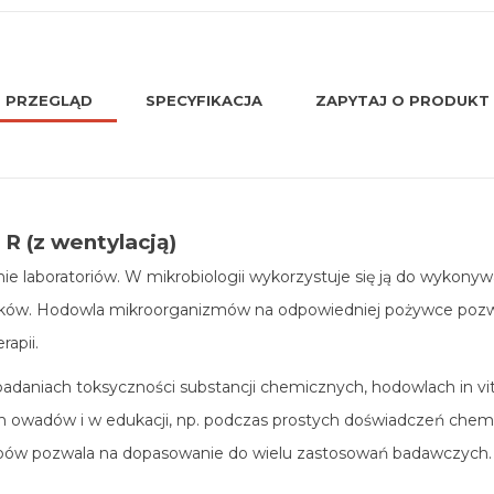
PRZEGLĄD
SPECYFIKACJA
ZAPYTAJ O PRODUKT
 R (z wentylacją)
 laboratoriów. W mikrobiologii wykorzystuje się ją do wykonyw
ków. Hodowla mikroorganizmów na odpowiedniej pożywce pozwala
rapii.
daniach toksyczności substancji chemicznych, hodowlach in vitro
h owadów i w edukacji, np. podczas prostych doświadczeń chemic
ypów pozwala na dopasowanie do wielu zastosowań badawczych.