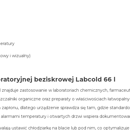
eratury
kowy i wizualny)
ratoryjnej beziskrowej Labcold 66 l
6 l znajduje zastosowanie w laboratoriach chemicznych, farmace
szczalniki organiczne oraz preparaty o właściwościach łatwopal
a zapłonu, dlatego urządzenie sprawdza się tam, gdzie standar
 alarmami temperatury i otwartych drzwi wspiera dokumentowa
ą ustawić chłodziarkę na blacie lub pod nim, co optymalizuje 