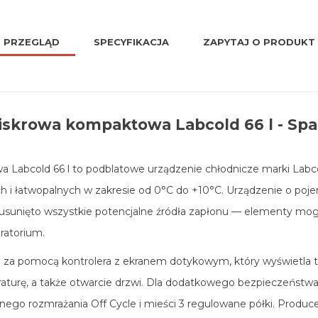
PRZEGLĄD
SPECYFIKACJA
ZAPYTAJ O PRODUKT
ziskrowa kompaktowa Labcold 66 l - Spar
a Labcold 66 l to podblatowe urządzenie chłodnicze marki Labco
i łatwopalnych w zakresie od 0°C do +10°C. Urządzenie o pojem
 usunięto wszystkie potencjalne źródła zapłonu — elementy mo
ratorium.
 za pomocą kontrolera z ekranem dotykowym, który wyświetla t
raturę, a także otwarcie drzwi. Dla dodatkowego bezpieczeńst
ego rozmrażania Off Cycle i mieści 3 regulowane półki. Produce