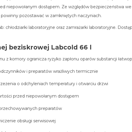
zed niepowołanym dostępem. Ze względów bezpieczeństwa we 
y powinny pozostawać w zamkniętych naczyniach.
ab:
chłodziarki laboratoryjne
oraz
zamrażarki laboratoryjne
. Dostęp
nej beziskrowej Labcold 66 l
onu z komory ogranicza ryzyko zapłonu oparów substancji łatwo
 odczynników i preparatów wrażliwych termicznie
zeżenia o odchyleniach temperatury i otwarciu drzwi
artości przed niepowołanym dostępem
ja przechowywanych preparatów
iczenie obsługi serwisowej