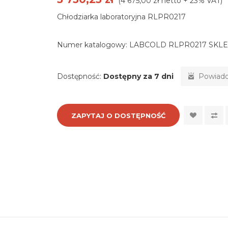
(4 675,00 zł netto + 23% VAT)
Chłodziarka laboratoryjna RLPR0217
Numer katalogowy:
LABCOLD RLPR0217 SKL
Dostępność:
Dostępny za 7 dni
Powiado
ZAPYTAJ O DOSTĘPNOŚĆ