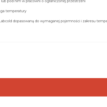
lub pod nim w pracowni o ograniczonej przestrzeni
ługa temperatury
 Labcold dopasowaną do wymaganej pojemności i zakresu tempera