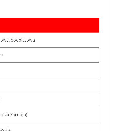
krowa, podblatowa
ee
C
 poza komorą)
Cycle