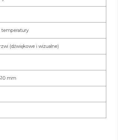
 temperatury
rzwi (dźwiękowe i wizualne)
510 mm