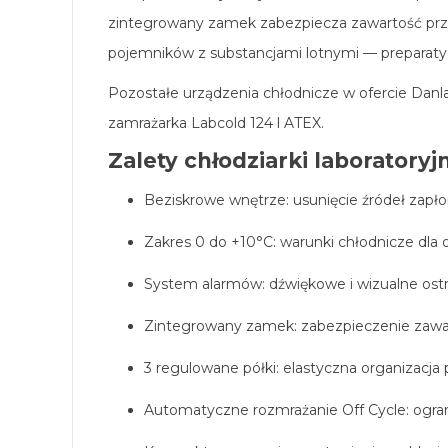
zintegrowany zamek zabezpiecza zawartość pr
pojemników z substancjami lotnymi — preparat
Pozostałe urządzenia chłodnicze w ofercie Danl
zamrażarka Labcold 124 l ATEX
.
Zalety chłodziarki laboratoryj
Beziskrowe wnętrze: usunięcie źródeł zapł
Zakres 0 do +10°C: warunki chłodnicze dla
System alarmów: dźwiękowe i wizualne ostr
Zintegrowany zamek: zabezpieczenie zaw
3 regulowane półki: elastyczna organizac
Automatyczne rozmrażanie Off Cycle: ogran