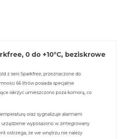
kfree, 0 do +10°C, beziskrowe
ld z serii Sparkfree, przeznaczone do
ności 66 litrów posiada specjalnie
gące iskrzyć umieszczono poza komorą, co
emperaturę oraz sygnalizuje alarmami
wa urządzenie wyposażono w zintegrowany
nt ostrzega, że we wnętrzu nie należy