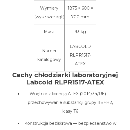
Wymiary
1875 × 600 ×
(wys.×szer.×gł.)
700 mm
Masa
93 kg
LABCOLD
Numer
RLPR1517-
katalogowy
ATEX
Cechy chłodziarki laboratoryjnej
Labcold RLPR1517-ATEX
Wnętrze z licencją ATEX (2014/34/UE) —
przechowywanie substancji grupy IIB+H2,
klasy T6
Konstrukcja beziskrowa — bezpieczeństwo w