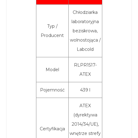
Chłodziarka
laboratoryjna
Typ /
beziskrowa,
Producent
wolnostojąca /
Labcold
RLPR1517-
Model
ATEX
Pojemność
439 l
ATEX
(dyrektywa
2014/34/UE),
Certyfikacja
wnętrze strefy