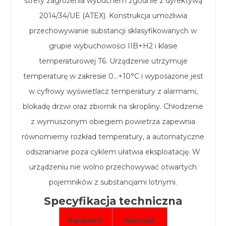
strefy zagrożenia wybuchem zgodnie z dyrektywą
2014/34/UE (ATEX). Konstrukcja umożliwia
przechowywanie substancji sklasyfikowanych w
grupie wybuchowości IIB+H2 i klasie
temperaturowej T6. Urządzenie utrzymuje
temperaturę w zakresie 0…+10°C i wyposażone jest
w cyfrowy wyświetlacz temperatury z alarmami,
blokadę drzwi oraz zbiornik na skropliny. Chłodzenie
z wymuszonym obiegiem powietrza zapewnia
równomierny rozkład temperatury, a automatyczne
odszranianie poza cyklem ułatwia eksploatację. W
urządzeniu nie wolno przechowywać otwartych
pojemników z substancjami lotnymi.
Specyfikacja techniczna
Parametr
Wartość