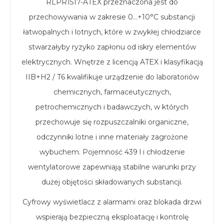
RLPR1517-ATEX przeznaczona jest do
przechowywania w zakresie 0…+10°C substancji
łatwopalnych i lotnych, które w zwykłej chłodziarce
stwarzałyby ryzyko zapłonu od iskry elementów
elektrycznych. Wnętrze z licencją ATEX i klasyfikacją
IIB+H2 / T6 kwalifikuje urządzenie do laboratoriów
chemicznych, farmaceutycznych,
petrochemicznych i badawczych, w których
przechowuje się rozpuszczalniki organiczne,
odczynniki lotne i inne materiały zagrożone
wybuchem. Pojemność 439 l i chłodzenie
wentylatorowe zapewniają stabilne warunki przy
dużej objętości składowanych substancji.
Cyfrowy wyświetlacz z alarmami oraz blokada drzwi
wspierają bezpieczną eksploatację i kontrolę