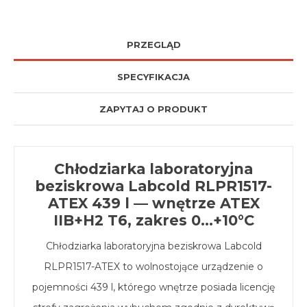
PRZEGLĄD
SPECYFIKACJA
ZAPYTAJ O PRODUKT
Chłodziarka laboratoryjna
beziskrowa Labcold RLPR1517-
ATEX 439 l — wnętrze ATEX
IIB+H2 T6, zakres 0…+10°C
Chłodziarka laboratoryjna beziskrowa Labcold
RLPR1517-ATEX to wolnostojące urządzenie o
pojemności 439 l, którego wnętrze posiada licencję