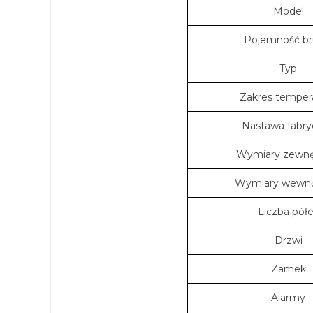
Model
Pojemność br
Typ
Zakres temper
Nastawa fabry
Wymiary zewnę
Wymiary wewnę
Liczba pół
Drzwi
Zamek
Alarmy