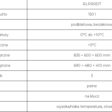
RLPR0517
utto
150 l
podblatowa, beziskrow
atury
0°C do +10°C
czna
+5°C
trzne
835 × 600 × 600 mm
trzne
690 × 480 × 410 mm
ek
3
pełne
na klucz
wysoka/niska temperatura, otwa