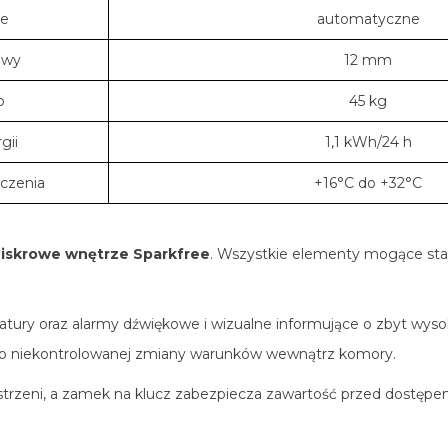
ie
automatyczne
owy
12 mm
o
45 kg
gii
1,1 kWh/24 h
czenia
+16°C do +32°C
iskrowe wnętrze Sparkfree
. Wszystkie elementy mogące stan
tury oraz alarmy dźwiękowe i wizualne informujące o zbyt wysok
ko niekontrolowanej zmiany warunków wewnątrz komory.
zestrzeni, a zamek na klucz zabezpiecza zawartość przed dostę