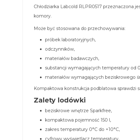
Chłodziarka Labcold RLPR0517 przeznaczona jest
komory.
Może być stosowana do przechowywania:
próbek laboratoryjnych,
odczynników,
materiałów badawczych,
substancji wymagających temperatury od 0
materiałów wymagających beziskrowego ś
Kompaktowa konstrukcja podblatowa sprawdzi się
Zalety lodówki
beziskrowe wnętrze Sparkfree,
kompaktowa pojemność 150 l,
zakres temperatury 0°C do +10°C,
cyfrowy wyświetlacz temperatury,