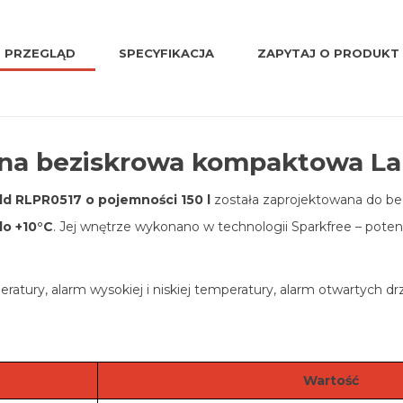
PRZEGLĄD
SPECYFIKACJA
ZAPYTAJ O PRODUKT
jna beziskrowa kompaktowa Lab
ld RLPR0517 o pojemności 150 l
została zaprojektowana do b
do +10°C
. Jej wnętrze wykonano w technologii Sparkfree – poten
tury, alarm wysokiej i niskiej temperatury, alarm otwartych d
Wartość