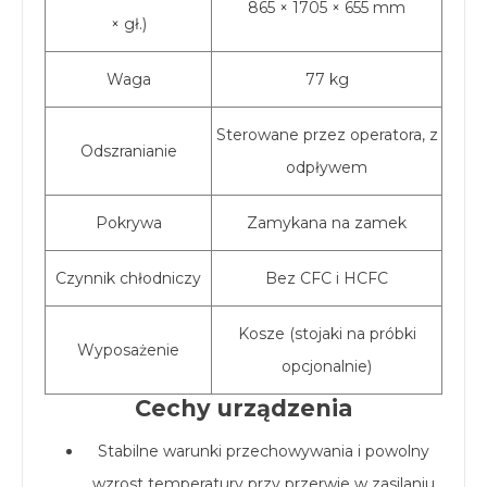
865 × 1705 × 655 mm
× gł.)
Waga
77 kg
Sterowane przez operatora, z
Odszranianie
odpływem
Pokrywa
Zamykana na zamek
Czynnik chłodniczy
Bez CFC i HCFC
Kosze (stojaki na próbki
Wyposażenie
opcjonalnie)
Cechy urządzenia
Stabilne warunki przechowywania i powolny
wzrost temperatury przy przerwie w zasilaniu