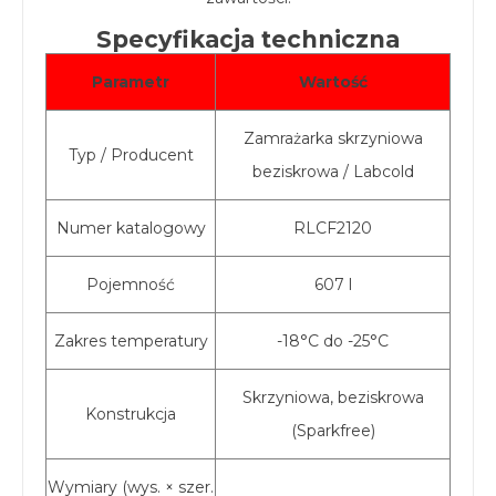
Specyfikacja techniczna
Parametr
Wartość
Zamrażarka skrzyniowa
Typ / Producent
beziskrowa / Labcold
Numer katalogowy
RLCF2120
Pojemność
607 l
Zakres temperatury
-18°C do -25°C
Skrzyniowa, beziskrowa
Konstrukcja
(Sparkfree)
Wymiary (wys. × szer.