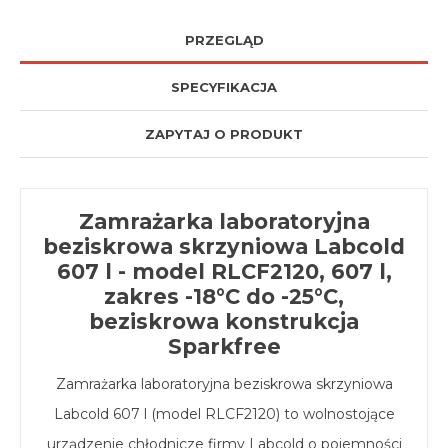
PRZEGLĄD
SPECYFIKACJA
ZAPYTAJ O PRODUKT
Zamrażarka laboratoryjna
beziskrowa skrzyniowa Labcold
607 l - model RLCF2120, 607 l,
zakres -18°C do -25°C,
beziskrowa konstrukcja
Sparkfree
Zamrażarka laboratoryjna beziskrowa skrzyniowa
Labcold 607 l (model RLCF2120) to wolnostojące
urządzenie chłodnicze firmy Labcold o pojemności