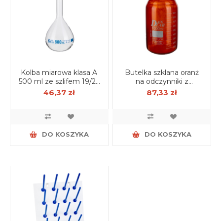
Kolba miarowa klasa A
Butelka szklana oranż
500 ml ze szlifem 19/26
na odczynniki z
z korkiem PP,
zakrętką GL45 1000 ml
46,37 zł
87,33 zł
certyfikat serii
DO KOSZYKA
DO KOSZYKA