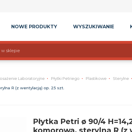
NOWE PRODUKTY
WYSZUKIWANIE
osażenie Laboratoryjne
Płytki Petriego
Plastikowe
Sterylne
lna R (z wentylacją) op. 25 szt.
Płytka Petri ø 90/4 H=14,
komorowa, sterylna R (z w