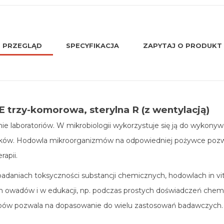
PRZEGLĄD
SPECYFIKACJA
ZAPYTAJ O PRODUKT
E trzy-komorowa, sterylna R (z wentylacją)
 laboratoriów. W mikrobiologii wykorzystuje się ją do wykonyw
ków. Hodowla mikroorganizmów na odpowiedniej pożywce pozwala
rapii.
daniach toksyczności substancji chemicznych, hodowlach in vitro
h owadów i w edukacji, np. podczas prostych doświadczeń chemic
ypów pozwala na dopasowanie do wielu zastosowań badawczych.