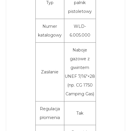
Typ
palnik
pistoletowy
Numer
WLD-
katalogowy
6.005.000
Naboje
gazowe z
gwintem
Zasilanie
UNEF 7/16"×28
(np. CG 1750
Camping Gas)
Regulacja
Tak
płomienia