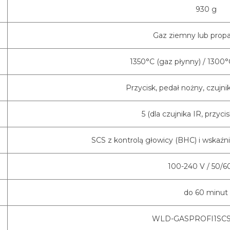
930 g
Gaz ziemny lub prop
1350°C (gaz płynny) / 1300
Przycisk, pedał nożny, czujni
5 (dla czujnika IR, przyci
SCS z kontrolą głowicy (BHC) i wskaź
100-240 V / 50/6
do 60 minut
WLD-GASPROFI1SC