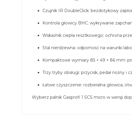
Czujnik IR DoubleClick: bezdotykowy zap
Kontrola głowicy BHC: wykrywanie zapchan
Wskaźnik ciepła resztkowego: ochrona prz
Stal nierdzewna: odporność na warunki labor
Kompaktowe wymiary 85 × 49 × 86 mm: pra
Trzy tryby obsługi: przycisk, pedał nożny i 
Łatwe czyszczenie: rozbieralna głowica, ot
Wybierz palnik Gasprofi 1 SCS micro w wersji do