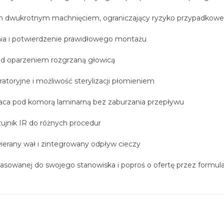
łon dwukrotnym machnięciem, ograniczający ryzyko przypadkow
ia i potwierdzenie prawidłowego montażu
ed oparzeniem rozgrzaną głowicą
atoryjne i możliwość sterylizacji płomieniem
ca pod komorą laminarną bez zaburzania przepływu
czujnik IR do różnych procedur
wierany wał i zintegrowany odpływ cieczy
pasowanej do swojego stanowiska i poproś o ofertę przez formul