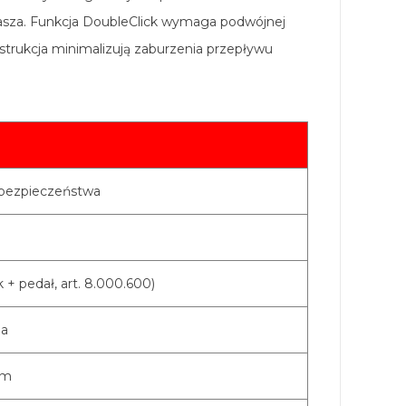
gasza. Funkcja DoubleClick wymaga podwójnej
nstrukcja minimalizują zaburzenia przepływu
 bezpieczeństwa
 + pedał, art. 8.000.600)
na
mm