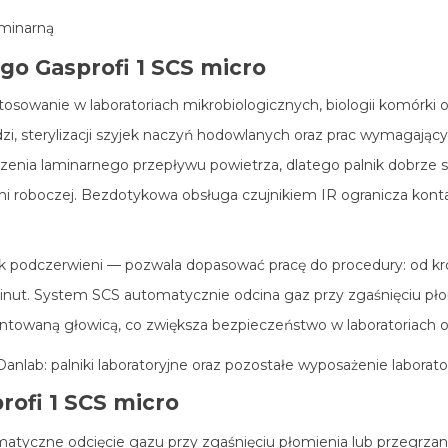
aminarną
o Gasprofi 1 SCS micro
tosowanie w laboratoriach mikrobiologicznych, biologii komórki 
rzędzi, sterylizacji szyjek naczyń hodowlanych oraz prac wymagaj
zenia laminarnego przepływu powietrza, dlatego palnik dobrze
ni roboczej. Bezdotykowa obsługa czujnikiem IR ogranicza konta
nik podczerwieni — pozwala dopasować pracę do procedury: od kró
 minut. System SCS automatycznie odcina gaz przy zgaśnięciu pło
ontowaną głowicą, co zwiększa bezpieczeństwo w laboratoriach
Danlab:
palniki laboratoryjne
oraz
pozostałe wyposażenie laborato
rofi 1 SCS micro
matyczne odcięcie gazu przy zgaśnięciu płomienia lub przegrzan