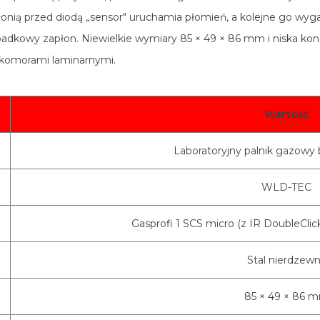
łonią przed diodą „sensor" uruchamia płomień, a kolejne go wy
zypadkowy zapłon. Niewielkie wymiary 85 × 49 × 86 mm i niska ko
d komorami laminarnymi.
Wartość
Laboratoryjny palnik gazowy
WLD-TEC
Gasprofi 1 SCS micro (z IR DoubleClick
Stal nierdzew
85 × 49 × 86 