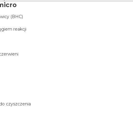
micro
owicy (BHC)
ęgiem reakcji
czerwieni
 do czyszczenia