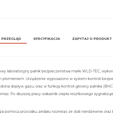
PRZEGLĄD
SPECYFIKACJA
ZAPYTAJ O PRODUKT
wy laboratoryjny palnik bezpieczeństwa marki WLD-TEC, wykonan
tym płomieniem. Urządzenie wyposażono w system kontroli bezpi
a odcina dopływ gazu, oraz w funkcję kontroli głowicy palnika (B
ontaż. Po dłuższej pracy wskaźnik ciepła resztkowego sygnalizuj
by: za pomocą przycisku, pedału nożnego ze stali nierdzewnej or