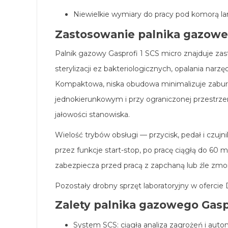
Niewielkie wymiary do pracy pod komorą l
Zastosowanie palnika gazoweg
Palnik gazowy Gasprofi 1 SCS micro znajduje zas
sterylizacji ez bakteriologicznych, opalania na
Kompaktowa, niska obudowa minimalizuje zabur
jednokierunkowym i przy ograniczonej przestrze
jałowości stanowiska.
Wielość trybów obsługi — przycisk, pedał i czuj
przez funkcje start-stop, po pracę ciągłą do 60
zabezpiecza przed pracą z zapchaną lub źle zm
Pozostały drobny sprzęt laboratoryjny w ofercie 
Zalety palnika gazowego Gasp
System SCS: ciągła analiza zagrożeń i auto