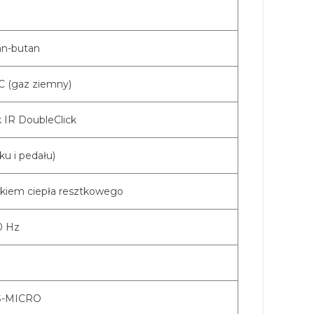
an-butan
°C (gaz ziemny)
k IR DoubleClick
sku i pedału)
nikiem ciepła resztkowego
0 Hz
S-MICRO