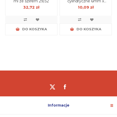
ml ze szlifem 29/32
cylindryczne 6mm x
30mm
32,72 zł
10,09 zł
DO KOSZYKA
DO KOSZYKA
Informacje