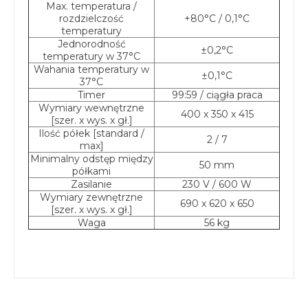
Max. temperatura /
rozdzielczość
+80°C / 0,1°C
temperatury
Jednorodność
±0,2°C
temperatury w 37°C
Wahania temperatury w
±0,1°C
37°C
Timer
99:59 / ciągła praca
Wymiary wewnętrzne
400 x 350 x 415
[szer. x wys. x gł.]
Ilość półek [standard /
2 / 7
max]
Minimalny odstęp między
50 mm
półkami
Zasilanie
230 V / 600 W
Wymiary zewnętrzne
690 x 620 x 650
[szer. x wys. x gł.]
Waga
56 kg