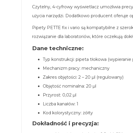
Czytelny, 4-cyfrowy wyświetlacz umożliwia prec
użycia narzędzi. Dodatkowo producent oferuje op
Pipety PETTE fix i vario są kompatybilne z sze
rozwiązanie dla laboratoriów, które oczekują do
Dane techniczne:
Typ konstrukcji: pipeta tłokowa (wypieranie
Mechanizm pracy: mechaniczny
Zakres objętości: 2 – 20 µl (regulowany)
Objętość nominalna: 20 µl
Przyrost: 0,02 µl
Liczba kanałów: 1
Kod kolorystyczny: żółty
Dokładność i precyzja: