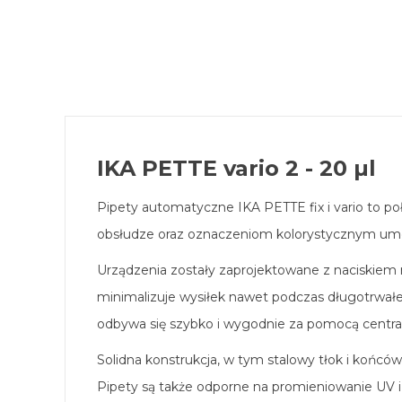
IKA PETTE vario 2 - 20 µl
Pipety automatyczne IKA PETTE fix i vario to poł
obsłudze oraz oznaczeniom kolorystycznym umoż
Urządzenia zostały zaprojektowane z naciskiem
minimalizuje wysiłek nawet podczas długotrwałeg
odbywa się szybko i wygodnie za pomocą centraln
Solidna konstrukcja, w tym stalowy tłok i końcó
Pipety są także odporne na promieniowanie UV 