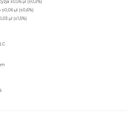
cyzja ±0,06 µl (±0,3%)
a ±0,06 µl (±0,6%)
0,03 µl (±1,5%)
DLC
 mm
%