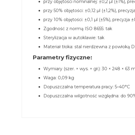
przy objętości nominalnej: ±0,2 µl (±1%), pre
przy 50% objętości: ±0,12 µl (±1,2%), precyzj
przy 10% objętości: ±0,1 µl (±5%), precyzja ±
Zgodność z normą ISO 8655: tak
Sterylizacja w autoklawie: tak
Materiał tłoka: stal nierdzewna z powłoką 
Parametry fizyczne:
Wymiary (szer. × wys. × gł.): 30 × 248 × 63
Waga: 0,09 kg
Dopuszczalna temperatura pracy: 5–40°C
Dopuszczalna wilgotność względna: do 90