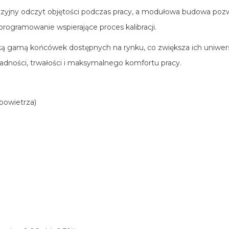
yzyjny odczyt objętości podczas pracy, a modułowa budowa pozwa
rogramowanie wspierające proces kalibracji.
roką gamą końcówek dostępnych na rynku, co zwiększa ich uniwe
kładności, trwałości i maksymalnego komfortu pracy.
 powietrza)