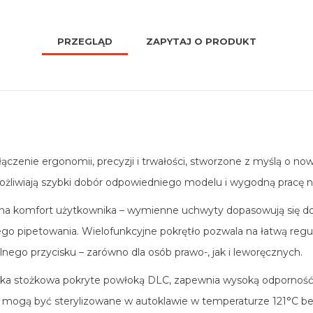
PRZEGLĄD
ZAPYTAJ O PRODUKT
ączenie ergonomii, precyzji i trwałości, stworzone z myślą o now
liwiają szybki dobór odpowiedniego modelu i wygodną pracę na
 na komfort użytkownika – wymienne uchwyty dopasowują się do
o pipetowania. Wielofunkcyjne pokrętło pozwala na łatwą regula
ego przycisku – zarówno dla osób prawo-, jak i leworęcznych.
wka stożkowa pokryte powłoką DLC, zapewnia wysoką odporność na
i mogą być sterylizowane w autoklawie w temperaturze 121°C b