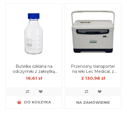
Butelka szklana na
Przenośny transporter
odczynniki z zakrętką
na leki Lec Medical, z
GL45 500 ml
wkładami żelowymi 18 l
16,61 zł
2 130,98 zł
DO KOSZYKA
NA ZAMÓWIENIE