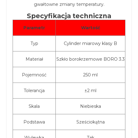
gwałtowne zmiany temperatury.
Specyfikacja techniczna
Parametr
Wartość
Typ
Cylinder miarowy klasy B
Materiał
Szkło borokrzemowe BORO 3.3
Pojemność
250 ml
Tolerancja
±2 ml
Skala
Niebieska
Podstawa
Sześciokątna
Wylewka
Tak