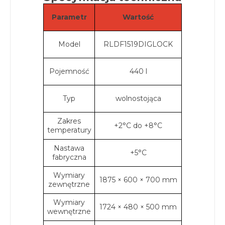
Parametr
Wartość
Model
RLDF1519DIGLOCK
Pojemność
440 l
Typ
wolnostojąca
Zakres
+2°C do +8°C
temperatury
Nastawa
+5°C
fabryczna
Wymiary
1875 × 600 × 700 mm
zewnętrzne
Wymiary
1724 × 480 × 500 mm
wewnętrzne