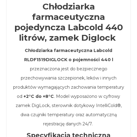
Chłodziarka
farmaceutyczna
pojedyncza Labcold 440
litrów, zamek Diglock
Chłodziarka farmaceutyczna Labcold
RLDF1519DIGLOCK o pojemności 440 l
przeznaczona jest do bezpiecznego
przechowywania szczepionek, leków i innych
produktów wymagających zachowania temperatury
od
+2°C do +8°C
. Model wyposażono w cyfrowy
zamek DigLock, sterownik dotykowy IntelliCold®,
dwa czujniki temperatury oraz automatyczną
rejestrację danych 24/7.
Specyfikacja techniczna