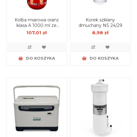
Kolba miarowa oranż
Korek szklany
klasa A 1000 ml ze
dmuchany NS 24/29
szlifem 24/29 z korkiem
107,01 zł
8,98 zł
PP, certyfikat serii
DO KOSZYKA
DO KOSZYKA