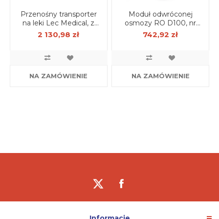
Przenośny transporter
Moduł odwróconej
na leki Lec Medical, z
osmozy RO D100, nr
wkładami żelowymi 18 l
kat. ER-RO-0100
2 130,98 zł
742,92 zł
NA ZAMÓWIENIE
NA ZAMÓWIENIE
Informacje