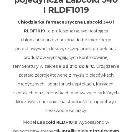
l RLDF1019
Chłodziarka farmaceutyczna Labcold 340 l
RLDF1019
to profesjonalna, wolnostojąca
chłodziarka przeznaczona do bezpiecznego
przechowywania leków, szczepionek, próbek oraz
produktów wymagających kontrolowanej
temperatury w zakresie
od 2°C do 8°C
. Urządzenie
zostało zaprojektowane z myślą o placówkach
medycznych, laboratoriach, aptekach, klinikach,
szpitalach oraz jednostkach badawczych, w których
kluczowe znaczenie ma stabilność temperatury i
niezawodność pracy.
Model
Labcold RLDF1019
wyposażono w
nowoczesny sterownik
IntelliCold® z intuicyjnym