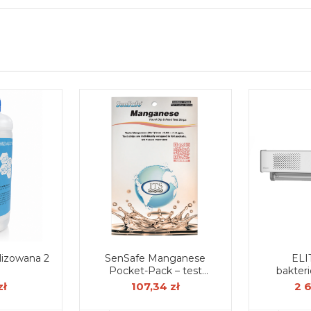
izowana 2
SenSafe Manganese
ELI
Pocket-Pack – test
bakter
paskowy do oznaczania
dwufunkc
zł
107,34 zł
2 
manganu w wodzie (12
szt.)