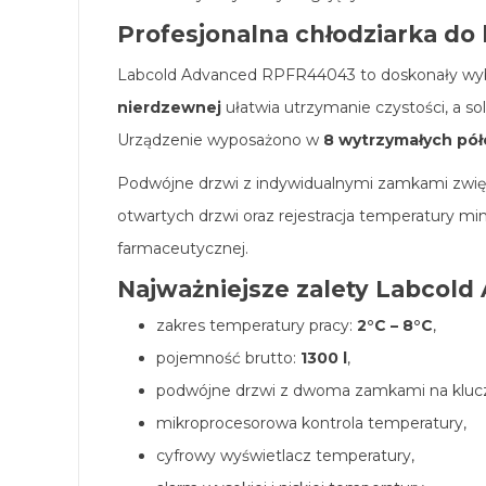
Profesjonalna chłodziarka do
Labcold Advanced RPFR44043 to doskonały wybór
nierdzewnej
ułatwia utrzymanie czystości, a so
Urządzenie wyposażono w
8 wytrzymałych pół
Podwójne drzwi z indywidualnymi zamkami zwi
otwartych drzwi oraz rejestracja temperatury 
farmaceutycznej.
Najważniejsze zalety Labcol
zakres temperatury pracy:
2°C – 8°C
,
pojemność brutto:
1300 l
,
podwójne drzwi z dwoma zamkami na kluc
mikroprocesorowa kontrola temperatury,
cyfrowy wyświetlacz temperatury,