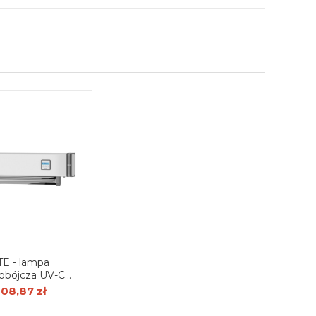
TE - lampa
iobójcza UV-C
yjna (model 51)
608,87 zł