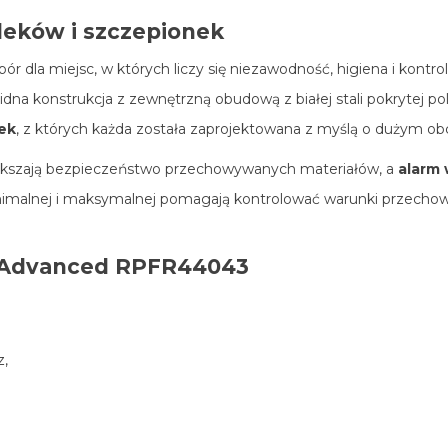
 leków i szczepionek
 dla miejsc, w których liczy się niezawodność, higiena i kont
lidna konstrukcja z zewnętrzną obudową z białej stali pokrytej p
ek
, z których każda została zaprojektowana z myślą o dużym o
ększają bezpieczeństwo przechowywanych materiałów, a
alarm 
minimalnej i maksymalnej pomagają kontrolować warunki przech
d Advanced RPFR44043
z,