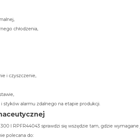
malnej,
nego chłodzenia,
ie i czyszczenie,
stawie,
 styków alarmu zdalnego na etapie produkcji.
maceutycznej
1300 l RPFR44043 sprawdzi się wszędzie tam, gdzie wymagane
ie polecana do: