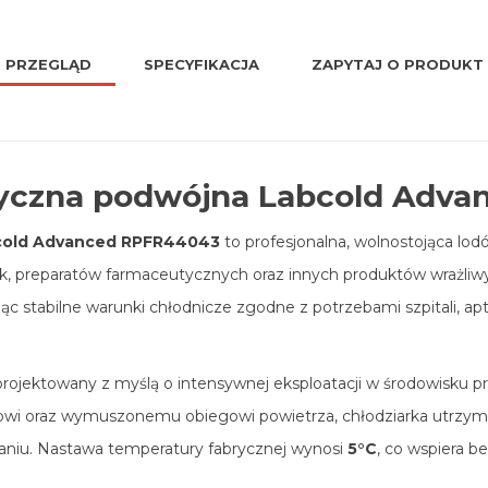
PRZEGLĄD
SPECYFIKACJA
ZAPYTAJ O PRODUKT
yczna podwójna Labcold Adva
bcold Advanced RPFR44043
to profesjonalna, wolnostojąca l
k, preparatów farmaceutycznych oraz innych produktów wrażliw
jąc stabilne warunki chłodnicze zgodne z potrzebami szpitali, a
jektowany z myślą o intensywnej eksploatacji w środowisku pr
owi oraz wymuszonemu obiegowi powietrza, chłodziarka utrzy
aniu. Nastawa temperatury fabrycznej wynosi
5°C
, co wspiera 