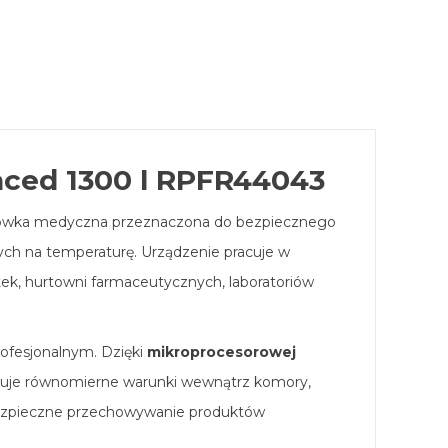
nced 1300 l RPFR44043
odówka medyczna przeznaczona do bezpiecznego
ych na temperaturę. Urządzenie pracuje w
ptek, hurtowni farmaceutycznych, laboratoriów
ofesjonalnym. Dzięki
mikroprocesorowej
muje równomierne warunki wewnątrz komory,
bezpieczne przechowywanie produktów