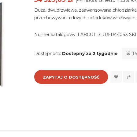
(44 169,99 zł netto + 23% VA
Duża, dwudrzwiowa, zaawansowana chłodziarka
przechowywania dużych ilości leków wrażliwych
Numer katalogowy:
LABCOLD RPFR44043 SK
Dostępność:
Dostępny za 2 tygodnie
P
ZAPYTAJ O DOSTĘPNOŚĆ