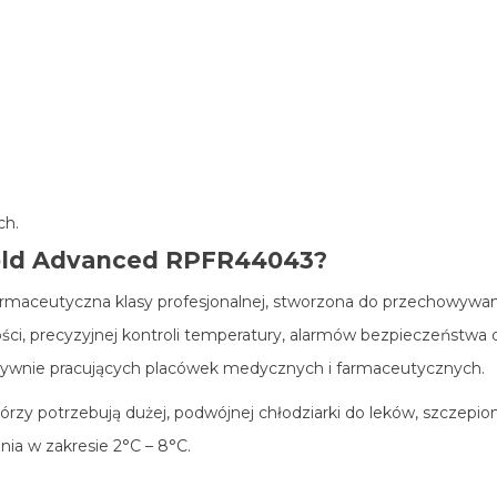
ch.
old Advanced RPFR44043?
rmaceutyczna klasy profesjonalnej, stworzona do przechowywan
ści, precyzyjnej kontroli temperatury, alarmów bezpieczeństwa o
nsywnie pracujących placówek medycznych i farmaceutycznych.
órzy potrzebują dużej, podwójnej chłodziarki do leków, szczepi
ia w zakresie 2°C – 8°C.