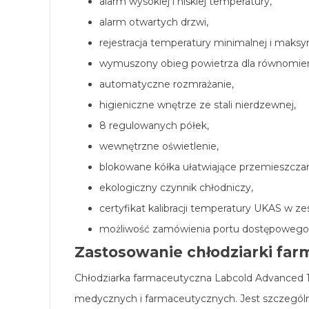
alarm wysokiej i niskiej temperatury,
alarm otwartych drzwi,
rejestracja temperatury minimalnej i maksy
wymuszony obieg powietrza dla równomier
automatyczne rozmrażanie,
higieniczne wnętrze ze stali nierdzewnej,
8 regulowanych półek,
wewnętrzne oświetlenie,
blokowane kółka ułatwiające przemieszczan
ekologiczny czynnik chłodniczy,
certyfikat kalibracji temperatury UKAS w ze
możliwość zamówienia portu dostępowego i
Zastosowanie chłodziarki far
Chłodziarka farmaceutyczna Labcold Advanced 
medycznych i farmaceutycznych. Jest szczególn