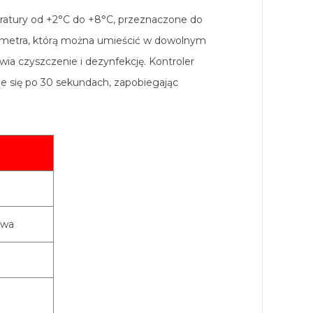
eratury od +2°C do +8°C, przeznaczone do
 metra, którą można umieścić w dowolnym
ia czyszczenie i dezynfekcję. Kontroler
je się po 30 sekundach, zapobiegając
owa