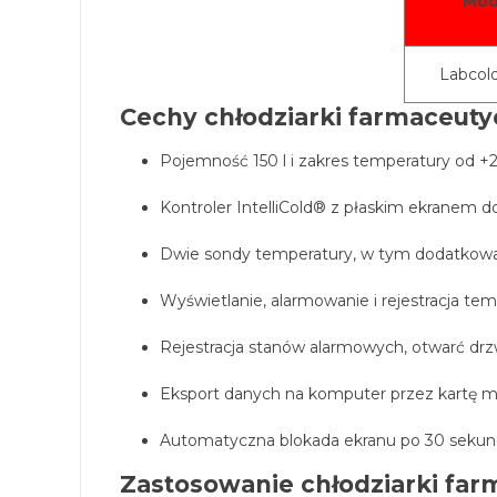
Mod
Labcold
Cechy chłodziarki farmaceutyc
Pojemność 150 l i zakres temperatury od +
Kontroler IntelliCold® z płaskim ekranem
Dwie sondy temperatury, w tym dodatkowa
Wyświetlanie, alarmowanie i rejestracja t
Rejestracja stanów alarmowych, otwarć drz
Eksport danych na komputer przez kartę m
Automatyczna blokada ekranu po 30 seku
Zastosowanie chłodziarki far