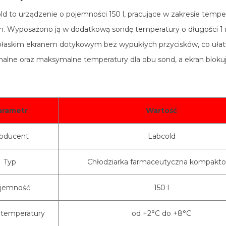
 to urządzenie o pojemności 150 l, pracujące w zakresie temp
. Wyposażono ją w dodatkową sondę temperatury o długości 1
z płaskim ekranem dotykowym bez wypukłych przycisków, co ułatw
nimalne oraz maksymalne temperatury dla obu sond, a ekran bloku
arametr
Wartość
oducent
Labcold
Typ
Chłodziarka farmaceutyczna kompakt
jemność
150 l
 temperatury
od +2°C do +8°C