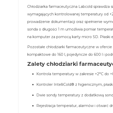
Chłodziarka farmaceutyczna Labcold sprawdza si
wymagających kontrolowanej temperatury od +2°
prowadzenie dokumentacji oraz spełnienie wymogó
sonda o długości 1 m umożliwia pomiar tempera
na komputer za pomocą karty micro SD. Płaski 
Pozostałe chłodziarki farmaceutyczne w ofercie 
kompaktowe do 160 l, pojedyncze do 600 l i pod
Zalety chłodziarki farmaceuty
Kontrola temperatury w zakresie +2°C do +8
Kontroler IntelliCold® z higienicznym, p
Dwie sondy temperatury z dodatkową son
Rejestracja temperatur, alarmów i otwarć d