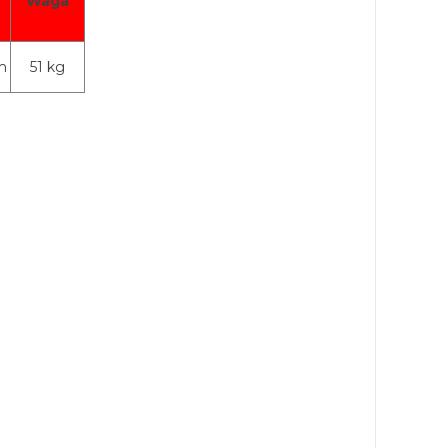
Waga
m
51 kg