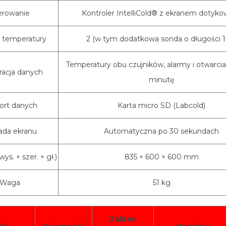
erowanie
Kontroler IntelliCold® z ekranem dotyk
i temperatury
2 (w tym dodatkowa sonda o długości 1
Temperatury obu czujników, alarmy i otwarcia
racja danych
minutę
ort danych
Karta micro SD (Labcold)
ada ekranu
Automatyczna po 30 sekundach
s. × szer. × gł.)
835 × 600 × 600 mm
Waga
51 kg
Zakres