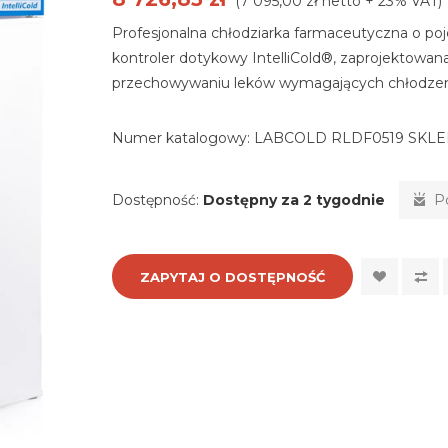
(7 095,00 zł netto + 23% VAT)
Profesjonalna chłodziarka farmaceutyczna o poj
kontroler dotykowy IntelliCold®, zaprojektowa
przechowywaniu leków wymagających chłodzen
Numer katalogowy:
LABCOLD RLDF0519 SKLE
Dostępność:
Dostępny za 2 tygodnie
P
ZAPYTAJ O DOSTĘPNOŚĆ