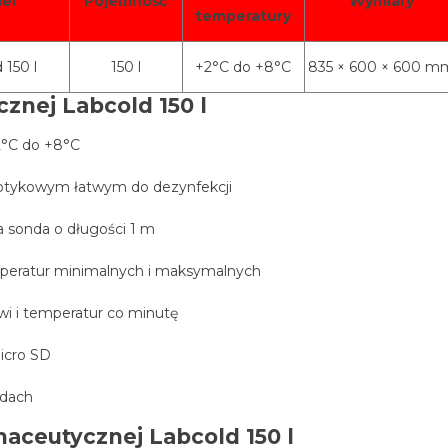
el
Pojemność
Wymiary
temperatury
 150 l
150 l
+2°C do +8°C
835 × 600 × 600 m
znej Labcold 150 l
2°C do +8°C
 dotykowym łatwym do dezynfekcji
 sonda o długości 1 m
emperatur minimalnych i maksymalnych
wi i temperatur co minutę
icro SD
ndach
maceutycznej Labcold 150 l