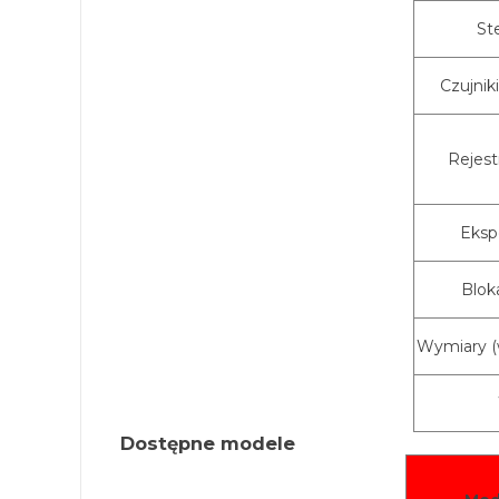
St
Czujnik
Rejest
Eksp
Blok
Wymiary (wy
Dostępne modele