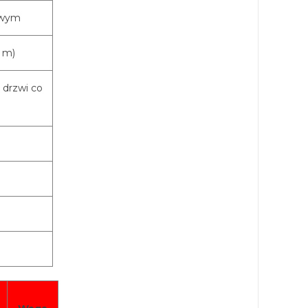
owym
 m)
 drzwi co