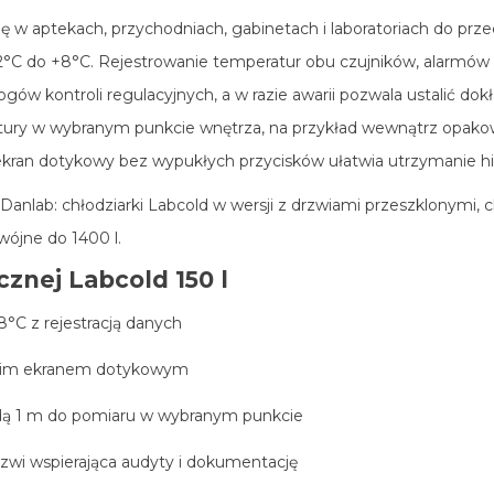
ę w aptekach, przychodniach, gabinetach i laboratoriach do prz
C do +8°C. Rejestrowanie temperatur obu czujników, alarmów 
w kontroli regulacyjnych, a w razie awarii pozwala ustalić dokł
tury w wybranym punkcie wnętrza, na przykład wewnątrz opako
ekran dotykowy bez wypukłych przycisków ułatwia utrzymanie hi
Danlab: chłodziarki Labcold w wersji z drzwiami przeszklonymi,
wójne do 1400 l.
cznej Labcold 150 l
°C z rejestracją danych
łaskim ekranem dotykowym
dą 1 m do pomiaru w wybranym punkcie
rzwi wspierająca audyty i dokumentację