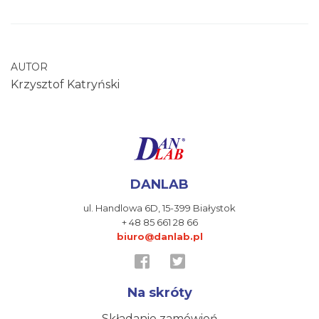
AUTOR
Krzysztof Katryński
DANLAB
ul. Handlowa 6D,
15-399 Białystok
+ 48 85 661 28 66
biuro@danlab.pl
Na skróty
Składanie zamówień