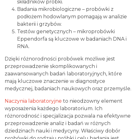
składników próbki.
Badania mikrobiologiczne – probówki z
podłożem hodowlanym pomagają w analizie
bakterii i grzybów.
Testów genetycznych – mikroprobówki
Eppendorfa są kluczowe w badaniach DNA i
RNA.
Dzięki różnorodności probówek możliwe jest
przeprowadzenie skomplikowanych i
zaawansowanych badań laboratoryjnych, które
mają kluczowe znaczenie w diagnostyce
medycznej, badaniach naukowych oraz przemyśle.
Naczynia laboratoryjne
to nieodzowny element
wyposażenia każdego laboratorium. Ich
różnorodność i specjalizacja pozwala na efektywne
przeprowadzenie analiz i badań w różnych
dziedzinach nauki i medycyny. Właściwy dobór
probówki do rodzaju próbki i celu badania jest