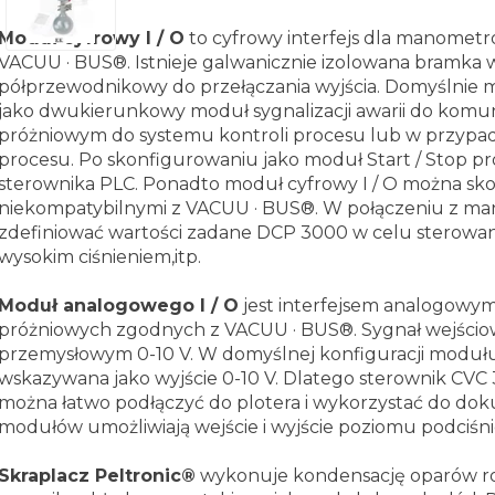
Moduł cyfrowy I / O
to cyfrowy interfejs dla manomet
VACUU · BUS®.
Istnieje galwanicznie izolowana bramka 
półprzewodnikowy do przełączania wyjścia.
Domyślnie m
jako dwukierunkowy moduł sygnalizacji awarii do komu
próżniowym do systemu kontroli procesu lub w przypad
procesu.
Po skonfigurowaniu jako moduł Start / Stop p
sterownika PLC.
Ponadto moduł cyfrowy I / O można sk
niekompatybilnymi z VACUU · BUS®.
W połączeniu z m
zdefiniować wartości zadane DCP 3000 w celu sterowa
wysokim ciśnieniem,itp.
Moduł analogowego I / O
jest interfejsem analogowy
próżniowych zgodnych z VACUU · BUS®.
Sygnał wejścio
przemysłowym 0-10 V. W domyślnej konfiguracji modułu 
wskazywana jako wyjście 0-10 V. Dlatego sterownik CV
można łatwo podłączyć do plotera i wykorzystać do do
modułów umożliwiają wejście i wyjście poziomu podciśnieni
Skraplacz Peltronic®
wykonuje kondensację oparów r