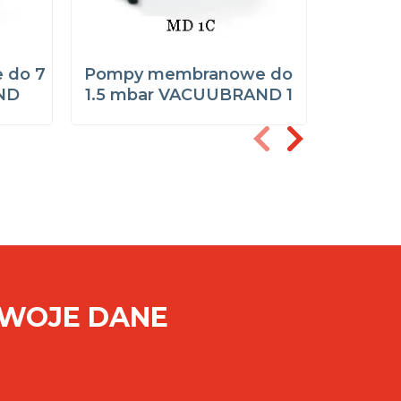
 do 7
Pompy membranowe do
Pompy
ND
1.5 mbar VACUUBRAND 1
0.6 m
SWOJE DANE