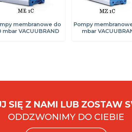
mpy membranowe do
Pompy membranowe
0 mbar VACUUBRAND
mbar VACUUBRA
J SIĘ Z NAMI LUB ZOSTAW 
ODDZWONIMY DO CIEBIE