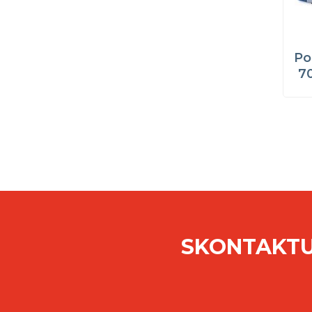
Po
7
SKONTAKTU