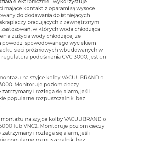
ziała elektronicznie i wykorzystuje
ci mające kontakt z oparami są wysoce
towany do dodawania do istniejących
skraplaczy pracujących z zewnętrznym
do zastosowań, w których woda chłodząca
zenia zużycia wody chłodzącej ze
ka powodzi spowodowanego wyciekiem
ypadku sieci próżniowych wbudowanych w
 regulatora podciśnienia CVC 3000, jest on
 montażu na szyjce kolby VACUUBRAND o
3000.
Monitoruje poziom cieczy
 zatrzymany i rozlega się alarm, jeśli
ie popularne rozpuszczalniki bez
.
o montażu na szyjce kolby VACUUBRAND o
 3000 lub VNC2.
Monitoruje poziom cieczy
 zatrzymany i rozlega się alarm, jeśli
ie popularne rozpuszczalniki bez