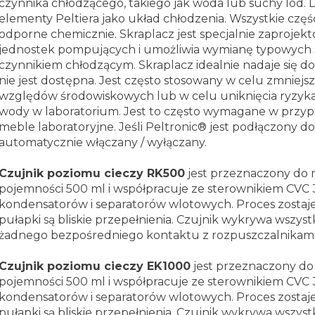
czynnika chłodzącego, takiego jak woda lub suchy lód.
D
elementy Peltiera jako układ chłodzenia. Wszystkie częś
odporne chemicznie.
Skraplacz jest specjalnie zaprojek
jednostek pompujących i umożliwia wymianę typowych 
czynnikiem chłodzącym.
Skraplacz idealnie nadaje się 
nie jest dostępna. Jest często stosowany w celu zmniejs
względów środowiskowych lub w celu uniknięcia ryzy
wody w laboratorium. Jest to często wymagane w prz
meble laboratoryjne. Jeśli Peltronic® jest podłączony do
automatycznie włączany / wyłączany.
Czujnik poziomu cieczy RK500
jest przeznaczony do
pojemności 500 ml i współpracuje ze sterownikiem CVC 
kondensatorów i separatorów wlotowych.
Proces zostaje
pułapki są bliskie przepełnienia.
Czujnik wykrywa wszystk
żadnego bezpośredniego kontaktu z rozpuszczalnikami
Czujnik poziomu cieczy EK1000
jest przeznaczony d
pojemności 500 ml i współpracuje ze sterownikiem CVC
kondensatorów i separatorów wlotowych.
Proces zostaje
pułapki są bliskie przepełnienia.
Czujnik wykrywa wszystk