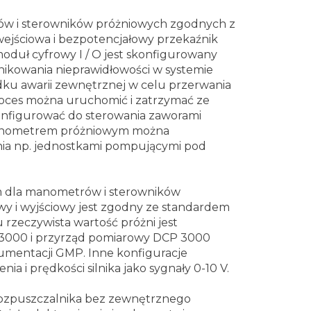
rów i sterowników próżniowych zgodnych z
wejściowa i bezpotencjałowy przekaźnik
oduł cyfrowy I / O jest skonfigurowany
nikowania nieprawidłowości w systemie
ku awarii zewnętrznej w celu przerwania
roces można uruchomić i zatrzymać ze
onfigurować do sterowania zaworami
anometrem próżniowym można
nia np. jednostkami pompującymi pod
m
dla manometrów i sterowników
wy i wyjściowy jest zgodny ze standardem
rzeczywista wartość próżni jest
C 3000 i przyrząd pomiarowy DCP 3000
kumentacji GMP.
Inne konfiguracje
a i prędkości silnika jako sygnały 0-10 V.
ozpuszczalnika bez zewnętrznego