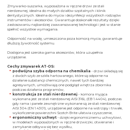
Zmywarko-suszarka, wyposażona w ręczne drzwi ze stali
nierdzewnej, idealna do małych działów szpitalnych i klinik
dentystycznych. Idealna do mycia i dezynfekcji wszystkich rodzajów
instrumentów i akcesoriów. Gwarantuje doskonałe rezultaty dzięki
zastosowaniu najbardziej zaawansowanej technologii i jest w stanie
spełnić wszystkie wymagania.
Odporność na wodę, umieszczona poza komorą mycia, gwarantuje
dłuższą żywotność systemu.
Dostępna jest szeroka gama akcesoriów, która uzupełnia
urządzenie.
Cechy zmywarek AT-OS:
podwójna szyba odporna na chemikalia
- drzwi składają się
z dwóch szyb ze szkła hartowanego, które są odporne na
działanie substancji chemicznych, nawet tych bardziej
agresywnych, umożliwiają one podgląd wnętrza zbiornika
podczas działania programów,
konstrukcja ze stali nierdzewnej
- komora myjąca
wykonana jest ze stali nierdzewnej AISI 316L (EB 1.4404), podczas
gdy rama i panele zewnętrzne wykonane są ze stali nierdzewnej
AISI 304 (EN 1.4301), urządzenie jest odporne na wstrząsy i trwałe,
wykończenie powierzchni Scotch Brite ułatwia czyszczenie,
ergonomiczny uchwyt
- dzięki ergonomicznemu uchwytowi,
w modelach wyposażonych w ręczne drzwiczki, otwieranie i
zamykanie odbywa się bez wysiłku,