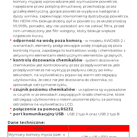
komory myjącej wprowadzane jest wymuszone powietrze,
napędzane przez potężną dmuchawę, przechodząc przez
grzałkę elektryczną, gorące powietrze wypływa następnie z
dyszy wirnika, zapewniając równomierną dystrybucję powietrza,
filtr HEPA H14 blokuje drobny pył w powietrzu ze skutecznością
99,995%, ponadto, aby nie uszkodzić ani nie zatkać filtra, przed
nim umieszczony jest filtr wstępny, który blokuje większe
cząsteczki kurzu,
odporność na wodę poza komorą
- w modelu AWD655-2 i
wariantach, elementy podgrzewające wodę znajdują się poza
kontrolą mycia, zapobiega to kontaktowi wody i chemikaliów z
aktywnymi elementami elektrycznymi elementów grzejnych,
kontrola dozowania chemikaliów
- system dozowania
chemikaliów jest kontrolowany przez przepływomierze, jeśli
przepływomierze nie wykryją przepływu cieczy po kilku
sekundach, na wyświetlaczu pojawi się alarm ostrzegający
użytkownika, że ciecz nie jest dozowana do zbiornika, co
spowoduje zatrzymanie cyklu,
czujnik poziomu chemikaliów
- urządzenia są wyposażone
w czujnik w przewodach zasysających środki chemiczne, które
ostrzegają użytkownika o niskim poziomie płynu za pomocą
ostrzeżenia na wyświetlaczu LCD,
połączenie za pomocą RS232
,
port komunikacyjny USB
- USB 2 typ A oraz USB 2 typ B.
Dane techniczne:
Model
AWD655-2XE
Wymiary komory mycia (szer. x
428 x 415 x 370 mm