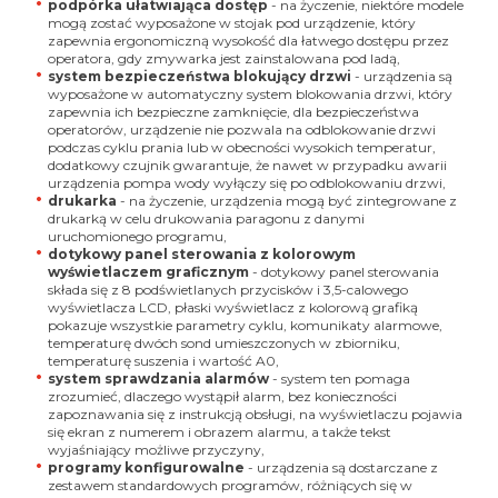
podpórka ułatwiająca dostęp
- na życzenie, niektóre modele
mogą zostać wyposażone w stojak pod urządzenie, który
zapewnia ergonomiczną wysokość dla łatwego dostępu przez
operatora, gdy zmywarka jest zainstalowana pod ladą,
system bezpieczeństwa blokujący drzwi
- urządzenia są
wyposażone w automatyczny system blokowania drzwi, który
zapewnia ich bezpieczne zamknięcie, dla bezpieczeństwa
operatorów, urządzenie nie pozwala na odblokowanie drzwi
podczas cyklu prania lub w obecności wysokich temperatur,
dodatkowy czujnik gwarantuje, że nawet w przypadku awarii
urządzenia pompa wody wyłączy się po odblokowaniu drzwi,
drukarka
- na życzenie, urządzenia mogą być zintegrowane z
drukarką w celu drukowania paragonu z danymi
uruchomionego programu,
dotykowy panel sterowania z kolorowym
wyświetlaczem graficznym
- dotykowy panel sterowania
składa się z 8 podświetlanych przycisków i 3,5-calowego
wyświetlacza LCD, płaski wyświetlacz z kolorową grafiką
pokazuje wszystkie parametry cyklu, komunikaty alarmowe,
temperaturę dwóch sond umieszczonych w zbiorniku,
temperaturę suszenia i wartość A0,
system sprawdzania alarmów
- system ten pomaga
zrozumieć, dlaczego wystąpił alarm, bez konieczności
zapoznawania się z instrukcją obsługi, na wyświetlaczu pojawia
się ekran z numerem i obrazem alarmu, a także tekst
wyjaśniający możliwe przyczyny,
programy konfigurowalne
- urządzenia są dostarczane z
zestawem standardowych programów, różniących się w