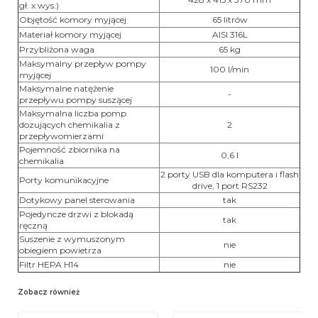
gł. x wys.)
Objętość komory myjącej
65 litrów
Materiał komory myjącej
AISI 316L
Przybliżona waga
65 kg
Maksymalny przepływ pompy
100 l/min
myjącej
Maksymalne natężenie
-
przepływu pompy suszącej
Maksymalna liczba pomp
dozujących chemikalia z
2
przepływomierzami
Pojemność zbiornika na
0,6 l
chemikalia
2 porty USB dla komputera i flash
Porty komunikacyjne
drive, 1 port RS232
Dotykowy panel sterowania
tak
Pojedyncze drzwi z blokadą
tak
ręczną
Suszenie z wymuszonym
nie
obiegiem powietrza
Filtr HEPA H14
nie
Zobacz również