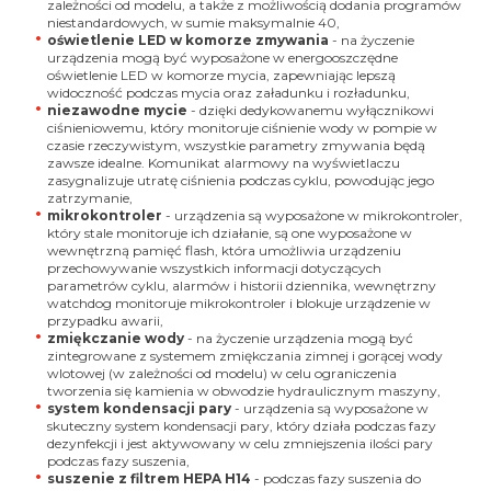
zależności od modelu, a także z możliwością dodania programów
niestandardowych, w sumie maksymalnie 40,
oświetlenie LED w komorze zmywania
- na życzenie
urządzenia mogą być wyposażone w energooszczędne
oświetlenie LED w komorze mycia, zapewniając lepszą
widoczność podczas mycia oraz załadunku i rozładunku,
niezawodne mycie
- dzięki dedykowanemu wyłącznikowi
ciśnieniowemu, który monitoruje ciśnienie wody w pompie w
czasie rzeczywistym, wszystkie parametry zmywania będą
zawsze idealne. Komunikat alarmowy na wyświetlaczu
zasygnalizuje utratę ciśnienia podczas cyklu, powodując jego
zatrzymanie,
mikrokontroler
- urządzenia są wyposażone w mikrokontroler,
który stale monitoruje ich działanie, są one wyposażone w
wewnętrzną pamięć flash, która umożliwia urządzeniu
przechowywanie wszystkich informacji dotyczących
parametrów cyklu, alarmów i historii dziennika, wewnętrzny
watchdog monitoruje mikrokontroler i blokuje urządzenie w
przypadku awarii,
zmiękczanie wody
- na życzenie urządzenia mogą być
zintegrowane z systemem zmiękczania zimnej i gorącej wody
wlotowej (w zależności od modelu) w celu ograniczenia
tworzenia się kamienia w obwodzie hydraulicznym maszyny,
system kondensacji pary
- urządzenia są wyposażone w
skuteczny system kondensacji pary, który działa podczas fazy
dezynfekcji i jest aktywowany w celu zmniejszenia ilości pary
podczas fazy suszenia,
suszenie z filtrem HEPA H14
- podczas fazy suszenia do