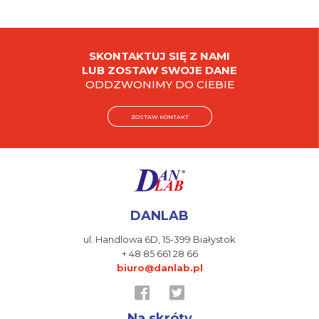
SKONTAKTUJ SIĘ Z NAMI
LUB ZOSTAW SWOJE DANE
ODDZWONIMY DO CIEBIE
ZOSTAW KONTAKT
DANLAB
ul. Handlowa 6D,
15-399 Białystok
+ 48 85 661 28 66
biuro@danlab.pl
Na skróty